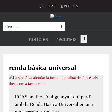
Vés al contingut
Menú del compte d'usuari
CERCAR
PUBLICA
Cerca
Navegació principal de l'encapç
notícies
recursos
Show main menu
renda bàsica universal
ECAS analitza 'qui guanya i qui perd'
amb la Renda Bàsica Universal en una
nova sessió formativa