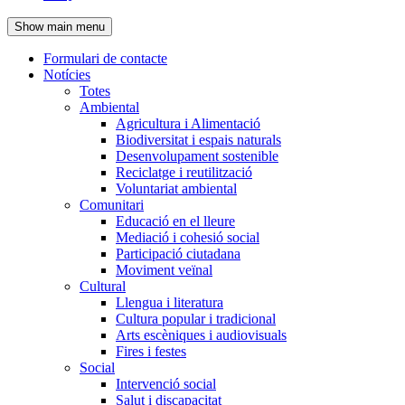
de
Show main menu
l'encapçalament
Formulari de contacte
Notícies
Navegació
Totes
principal
Ambiental
Agricultura i Alimentació
Biodiversitat i espais naturals
Desenvolupament sostenible
Reciclatge i reutilització
Voluntariat ambiental
Comunitari
Educació en el lleure
Mediació i cohesió social
Participació ciutadana
Moviment veïnal
Cultural
Llengua i literatura
Cultura popular i tradicional
Arts escèniques i audiovisuals
Fires i festes
Social
Intervenció social
Salut i discapacitat