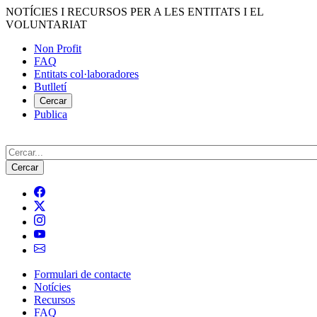
Vés
NOTÍCIES I RECURSOS PER A LES ENTITATS I EL
al
VOLUNTARIAT
contingut
Non Profit
FAQ
Menú
Entitats col·laboradores
del
Butlletí
compte
Cercar
Publica
d'usuari
Cerca
Formulari de contacte
Notícies
Navegació
Recursos
principal
FAQ