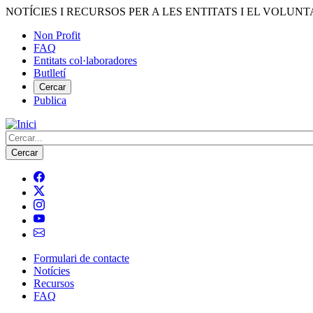
Vés
NOTÍCIES I RECURSOS PER A LES ENTITATS I EL VOLUNT
al
Non Profit
contingut
FAQ
Menú
Entitats col·laboradores
del
Butlletí
compte
Cercar
Publica
d'usuari
Cerca
Formulari de contacte
Notícies
Navegació
Recursos
principal
FAQ
de