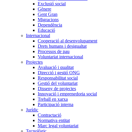
Exclusió social
Gènere
Gent Gran
Migracions
Dependència
Educació
Internacional
Cooperació al desenvolupament
Drets humans i desigualtat
Processos de pau
Voluntariat internacional
Projectes
Avaluació i qualitat
Direcció i gestió ONG
Responsabilitat social
Gestió del voluntariat
Disseny de projectes
Innovació i emprenedoria social
Treball en xarxa
Participació interna
Jurídic
Contractació
Normativa entitat
Marc legal voluntariat
Tecnològic