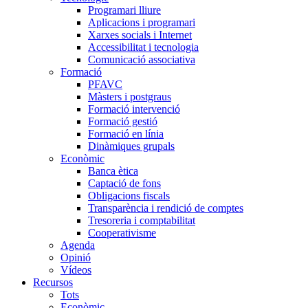
Programari lliure
Aplicacions i programari
Xarxes socials i Internet
Accessibilitat i tecnologia
Comunicació associativa
Formació
PFAVC
Màsters i postgraus
Formació intervenció
Formació gestió
Formació en línia
Dinàmiques grupals
Econòmic
Banca ètica
Captació de fons
Obligacions fiscals
Transparència i rendició de comptes
Tresoreria i comptabilitat
Cooperativisme
Agenda
Opinió
Vídeos
Recursos
Tots
Econòmic