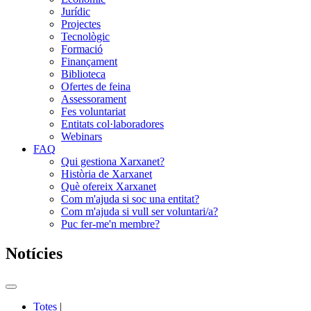
Jurídic
Projectes
Tecnològic
Formació
Finançament
Biblioteca
Ofertes de feina
Assessorament
Fes voluntariat
Entitats col·laboradores
Webinars
FAQ
Qui gestiona Xarxanet?
Història de Xarxanet
Què ofereix Xarxanet
Com m'ajuda si soc una entitat?
Com m'ajuda si vull ser voluntari/a?
Puc fer-me'n membre?
Notícies
Commutador
del
Totes
|