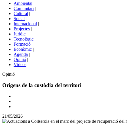
menú
Ambiental
|
de
Comunitari
|
portals
Cultural
|
Social
|
Internacional
|
Projectes
|
Jurídic
|
Tecnològic
|
Formació
|
Econòmic
|
Agenda
|
Opinió
|
Vídeos
Opinió
Orígens de la custòdia del territori
Comparteix
Compartir
en
21/05/2026
altres
xarxes
socials