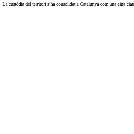
La custòdia del territori s’ha consolidat a Catalunya com una eina clau 
Sobre
l'autor/a: