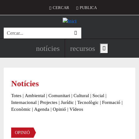
Vés al contingut
Menú del compte d'usuari
CERCAR
PUBLICA
Cerca
Navegació principal de l'encapç
notícies
recursos
Show main menu
Notícies
Totes
|
Ambiental
|
Comunitari
|
Cultural
|
Social
|
Internacional
|
Projectes
|
Jurídic
|
Tecnològic
|
Formació
|
Econòmic
|
Agenda
|
Opinió
|
Vídeos
OPINIÓ