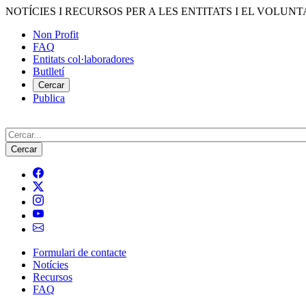
Vés
NOTÍCIES I RECURSOS PER A LES ENTITATS I EL VOLUNT
al
Non Profit
contingut
FAQ
Menú
Entitats col·laboradores
del
Butlletí
compte
Cercar
Publica
d'usuari
Cerca
Formulari de contacte
Notícies
Navegació
Recursos
principal
FAQ
de