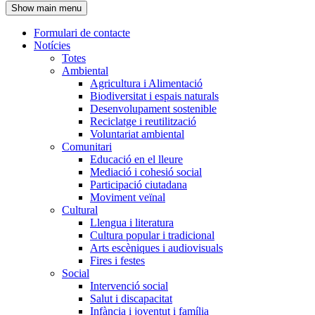
Show main menu
l'encapçalament
Formulari de contacte
Notícies
Navegació
Totes
principal
Ambiental
Agricultura i Alimentació
Biodiversitat i espais naturals
Desenvolupament sostenible
Reciclatge i reutilització
Voluntariat ambiental
Comunitari
Educació en el lleure
Mediació i cohesió social
Participació ciutadana
Moviment veïnal
Cultural
Llengua i literatura
Cultura popular i tradicional
Arts escèniques i audiovisuals
Fires i festes
Social
Intervenció social
Salut i discapacitat
Infància i joventut i família