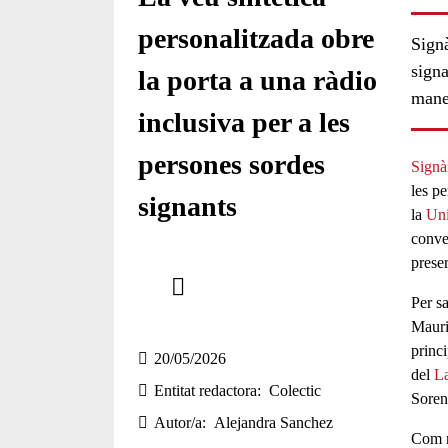
personalitzada obre
Signà
signa
la porta a una ràdio
maner
inclusiva per a les
persones sordes
Signà
les pe
signants
la
Uni
conve
Comparteix
preser
Per s
Compartir en altres xarxes socials
Maur
princ
20/05/2026
del
La
Entitat redactora
Colectic
Sore
Autor/a
Alejandra Sanchez
Com n