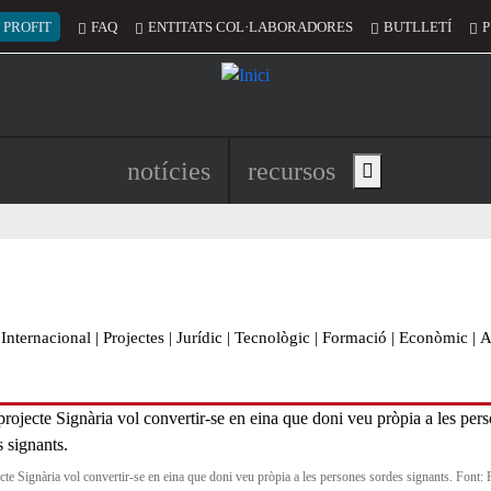
 del compte d'usuari
 PROFIT
FAQ
ENTITATS COL·LABORADORES
BUTLLETÍ
P
Navegació principal de l'encapç
notícies
recursos
Show main menu
Internacional
|
Projectes
|
Jurídic
|
Tecnològic
|
Formació
|
Econòmic
|
A
ecte Signària vol convertir-se en eina que doni veu pròpia a les persones sordes signants. Font: 