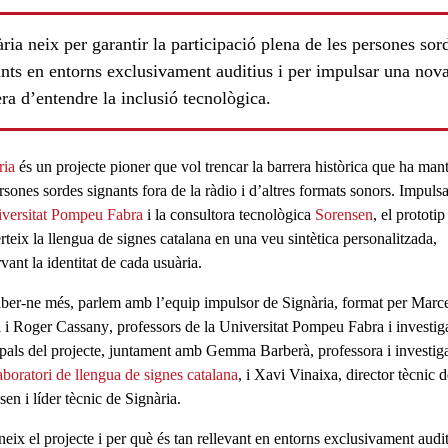
ria neix per garantir la participació plena de les persones sor
nts en entorns exclusivament auditius i per impulsar una nov
a d’entendre la inclusió tecnològica.
ria
és un projecte pioner que
vol trencar la barrera històrica
que ha mant
rsones sordes signants fora de la ràdio i d’altres formats sonors. Impulsa
versitat Pompeu Fabra
i la
consultora tecnològica
Sorensen
, el prototip
rteix la llengua de signes catalana en una
veu sintètica personalitzada
,
vant la identitat de cada usuària.
aber-ne més, parlem amb l’equip impulsor de Signària, format per
Marce
i
i
Roger Cassany
,
professors de la Universitat Pompeu Fabra
i investig
ipals del projecte, juntament amb
Gemma Barberà
,
professora i investi
boratori de llengua de signes catalana
, i
Xavi Vinaixa
,
director tècnic d
nsen
i líder tècnic de Signària.
eix el projecte i per què és tan rellevant en entorns exclusivament audi