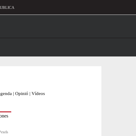
UBLICA
alament
genda
|
Opinió
|
Vídeos
Pexels