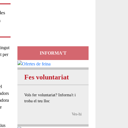
Servei
des
d'Assessorament
a
gratuït per a entitats
ingut
INFORMA'T
t per
Fes voluntariat
l
adors
Vols fer voluntariat? Informa't i
gadora
troba el teu lloc
e
Ves-hi
tius