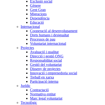
Exclusió social
Gènere
Gent Gran
Migracions
Dependència
Educació
Internacional
Cooperació al desenvolupament
Drets humans i desigualtat
Processos de pau
Voluntariat internacional
Projectes
Avaluació i qualitat
Direcció i gestió ONG
Responsabilitat social
Gestió del voluntariat
Disseny de projectes
Innovació i emprenedoria social
Treball en xarxa
Participació interna
Jurídic
Contractació
Normativa entitat
Marc legal voluntariat
Tecnològic