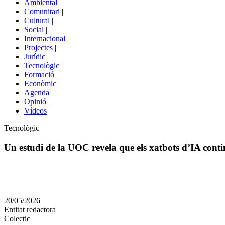
Ambiental
|
de
Comunitari
|
portals
Cultural
|
Social
|
Internacional
|
Projectes
|
Jurídic
|
Tecnològic
|
Formació
|
Econòmic
|
Agenda
|
Opinió
|
Vídeos
Àmbit
Tecnològic
de
la
Un estudi de la UOC revela que els xatbots d’IA conti
notícia
Comparteix
Compartir
en
20/05/2026
altres
Entitat redactora
xarxes
Colectic
socials