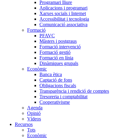
Programari lliure
Aplicacions i programari
Xarxes socials i Internet
Accessibilitat i tecnologia
Comunicació associativa
Formació
PFAVC
Màsters i postgraus
Formació intervenció
Formació gestió
Formació en línia
Dinàmiques grupals
Econòmic
Banca ètica
Captació de fons
Obligacions fiscals
Transparència i rendició de comptes
Tresoreria i comptabilitat
Cooperativisme
Agenda
Opinió
Vídeos
Recursos
Tots
Econòmic