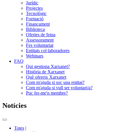
Jurídic
Projectes
Tecnològic
Formació
Finançament
Biblioteca
Ofertes de feina
Assessorament
Fes voluntariat
Entitats col·laboradores
Webinars
FAQ
Qui gestiona Xarxanet?
Història de Xarxanet
Què ofereix Xarxanet
Com m'ajuda si soc una entitat?
Com m'ajuda si vull ser voluntari/a?
Puc fer-me'n membre?
Notícies
Commutador
del
Totes
|
menú