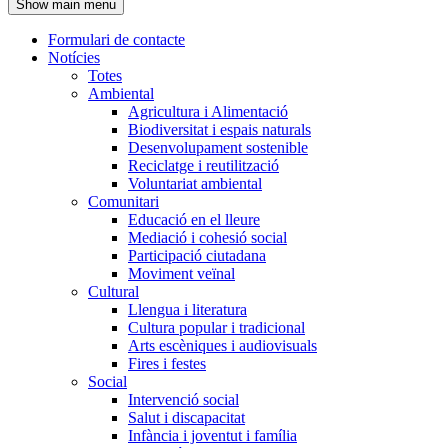
Show main menu
l'encapçalament
Formulari de contacte
Notícies
Navegació
Totes
principal
Ambiental
Agricultura i Alimentació
Biodiversitat i espais naturals
Desenvolupament sostenible
Reciclatge i reutilització
Voluntariat ambiental
Comunitari
Educació en el lleure
Mediació i cohesió social
Participació ciutadana
Moviment veïnal
Cultural
Llengua i literatura
Cultura popular i tradicional
Arts escèniques i audiovisuals
Fires i festes
Social
Intervenció social
Salut i discapacitat
Infància i joventut i família