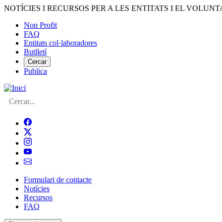
Vés
NOTÍCIES I RECURSOS PER A LES ENTITATS I EL VOLUNT
al
Non Profit
contingut
FAQ
Menú
Entitats col·laboradores
del
Butlletí
compte
Cercar
Publica
d'usuari
Cerca
Formulari de contacte
Notícies
Navegació
Recursos
principal
FAQ
de