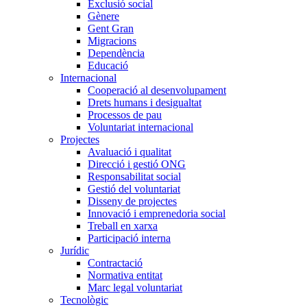
Exclusió social
Gènere
Gent Gran
Migracions
Dependència
Educació
Internacional
Cooperació al desenvolupament
Drets humans i desigualtat
Processos de pau
Voluntariat internacional
Projectes
Avaluació i qualitat
Direcció i gestió ONG
Responsabilitat social
Gestió del voluntariat
Disseny de projectes
Innovació i emprenedoria social
Treball en xarxa
Participació interna
Jurídic
Contractació
Normativa entitat
Marc legal voluntariat
Tecnològic