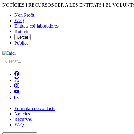
Vés
NOTÍCIES I RECURSOS PER A LES ENTITATS I EL VOLUNT
al
Non Profit
contingut
FAQ
Menú
Entitats col·laboradores
del
Butlletí
compte
Cercar
Publica
d'usuari
Cerca
Formulari de contacte
Notícies
Navegació
Recursos
principal
FAQ
de