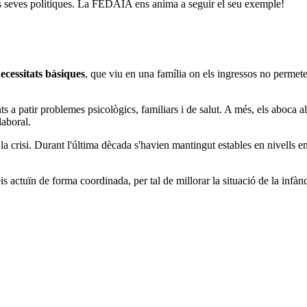
 les seves polítiques. La FEDAIA ens anima a seguir el seu exemple!
necessitats bàsiques
, que viu en una família on els ingressos no permeten
s a patir problemes psicològics, familiars i de salut. A més, els aboca a
laboral.
 la crisi. Durant l'última dècada s'havien mantingut estables en nivells 
 actuïn de forma coordinada, per tal de millorar la situació de la infànc