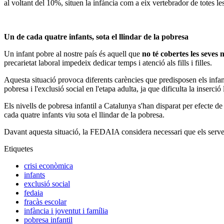
al voltant del 10%, situen la infància com a eix vertebrador de totes
Un de cada quatre infants, sota el llindar de la pobresa
Un infant pobre al nostre país és aquell que
no té cobertes les seves 
precarietat laboral impedeix dedicar temps i atenció als fills i filles.
Aquesta situació provoca diferents carències que predisposen els infant
pobresa i l'exclusió social en l'etapa adulta, ja que dificulta la inserció 
Els nivells de pobresa infantil a Catalunya s'han disparat per efecte de
cada quatre infants viu sota el llindar de la pobresa.
Davant aquesta situació, la FEDAIA considera necessari que els serveis
Etiquetes
crisi econòmica
infants
exclusió social
fedaia
fracàs escolar
infància i joventut i família
pobresa infantil