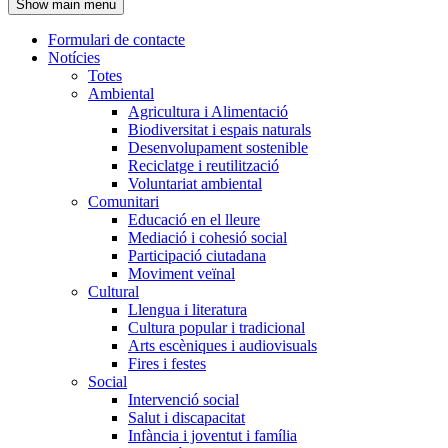
Show main menu
l'encapçalament
Formulari de contacte
Notícies
Navegació
Totes
principal
Ambiental
Agricultura i Alimentació
Biodiversitat i espais naturals
Desenvolupament sostenible
Reciclatge i reutilització
Voluntariat ambiental
Comunitari
Educació en el lleure
Mediació i cohesió social
Participació ciutadana
Moviment veïnal
Cultural
Llengua i literatura
Cultura popular i tradicional
Arts escèniques i audiovisuals
Fires i festes
Social
Intervenció social
Salut i discapacitat
Infància i joventut i família