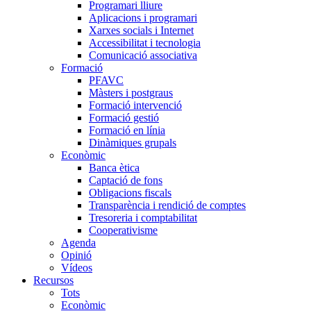
Programari lliure
Aplicacions i programari
Xarxes socials i Internet
Accessibilitat i tecnologia
Comunicació associativa
Formació
PFAVC
Màsters i postgraus
Formació intervenció
Formació gestió
Formació en línia
Dinàmiques grupals
Econòmic
Banca ètica
Captació de fons
Obligacions fiscals
Transparència i rendició de comptes
Tresoreria i comptabilitat
Cooperativisme
Agenda
Opinió
Vídeos
Recursos
Tots
Econòmic