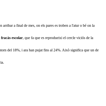
 arribar a final de mes, on els pares es troben a l'atur o bé on la
l
fracàs escolar
, que fa que es reprodueixi el cercle viciós de la
entorn del 18%, i ara han pujat fins al 24%. Això significa que un de
ia.