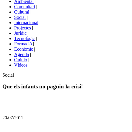
Ambiental
|
de
Comunitari
|
portals
Cultural
|
Social
|
Internacional
|
Projectes
|
Jurídic
|
Tecnològic
|
Formació
|
Econòmic
|
Agenda
|
Opinió
|
Vídeos
Àmbit
Social
de
la
Que els infants no paguin la crisi!
notícia
Comparteix
Compartir
en
20/07/2011
altres
xarxes
socials