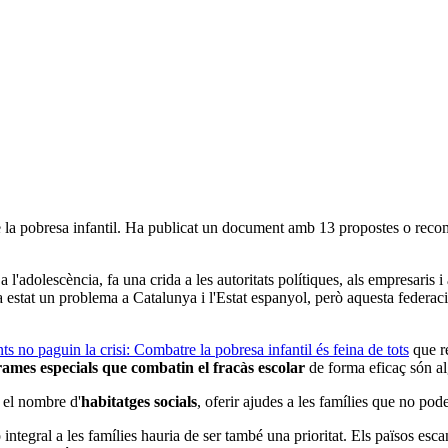
 la pobresa infantil. Ha publicat un document amb 13 propostes o recoma
i a l'adolescència, fa una crida a les autoritats polítiques, als empresaris
 estat un problema a Catalunya i l'Estat espanyol, però aquesta federaci
ts no paguin la crisi: Combatre la pobresa infantil és feina de tots
que re
ames especials que combatin el fracàs escolar
de forma eficaç són al
 el nombre d'
habitatges socials
, oferir ajudes a les famílies que no po
ció integral a les famílies hauria de ser també una prioritat. Els països 