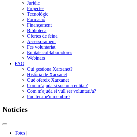
Jurídic
Projectes
Tecnològic
Formació
Finançament
Biblioteca
Ofertes de feina
Assessorament
Fes voluntariat
Entitats col·laboradores
Webinars
FAQ
Qui gestiona Xarxanet?
Història de Xarxanet
Què ofereix Xarxanet
Com m'ajuda si soc una entitat?
Com m'ajuda si vull ser voluntari/a?
Puc fer-me'n membre?
Notícies
Commutador
del
Totes
|
menú