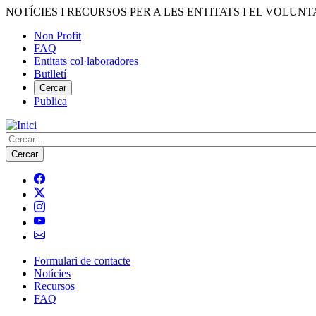
Vés
NOTÍCIES I RECURSOS PER A LES ENTITATS I EL VOLUNT
al
Non Profit
contingut
FAQ
Menú
Entitats col·laboradores
del
Butlletí
compte
Cercar
Publica
d'usuari
Cerca
Formulari de contacte
Notícies
Navegació
Recursos
principal
FAQ
de