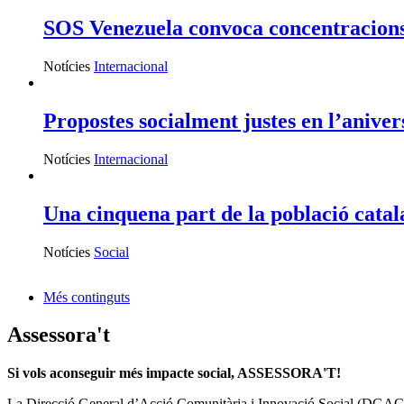
SOS Venezuela convoca concentracions a
Notícies
Internacional
Propostes socialment justes en l’anivers
Notícies
Internacional
Una cinquena part de la població catal
Notícies
Social
Més continguts
Assessora't
Si vols aconseguir més impacte social, ASSESSORA'T!
La
Direcció General d’Acció Comunitària i Innovació Social (DGAC