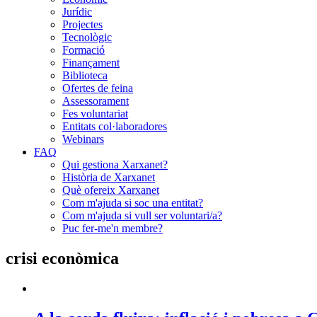
Jurídic
Projectes
Tecnològic
Formació
Finançament
Biblioteca
Ofertes de feina
Assessorament
Fes voluntariat
Entitats col·laboradores
Webinars
FAQ
Qui gestiona Xarxanet?
Història de Xarxanet
Què ofereix Xarxanet
Com m'ajuda si soc una entitat?
Com m'ajuda si vull ser voluntari/a?
Puc fer-me'n membre?
crisi econòmica