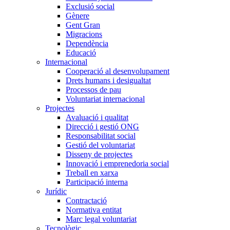
Exclusió social
Gènere
Gent Gran
Migracions
Dependència
Educació
Internacional
Cooperació al desenvolupament
Drets humans i desigualtat
Processos de pau
Voluntariat internacional
Projectes
Avaluació i qualitat
Direcció i gestió ONG
Responsabilitat social
Gestió del voluntariat
Disseny de projectes
Innovació i emprenedoria social
Treball en xarxa
Participació interna
Jurídic
Contractació
Normativa entitat
Marc legal voluntariat
Tecnològic