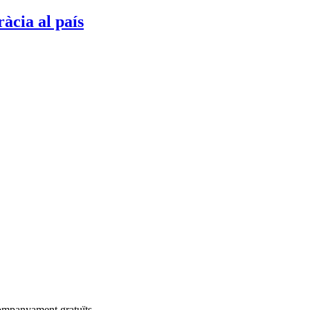
àcia al país
companyament gratuïts.