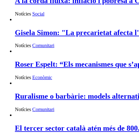
A la corda fluixa: inflació i pobresa a
Notícies
Social
Gisela Simon: "La precarietat afecta l'
Notícies
Comunitari
Roser Espelt: “Els mecanismes que s’apl
Notícies
Econòmic
Ruralisme o barbàrie: models alternati
Notícies
Comunitari
El tercer sector català atén més de 800