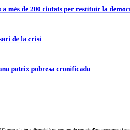
 més de 200 ciutats per restituir la democr
ari de la crisi
ana pateix pobresa cronificada
IS)
posa a la teva disposició un conjunt de serveis d'assessorament i a