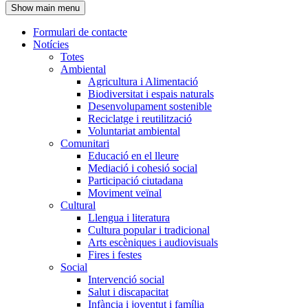
Show main menu
l'encapçalament
Formulari de contacte
Notícies
Navegació
Totes
principal
Ambiental
Agricultura i Alimentació
Biodiversitat i espais naturals
Desenvolupament sostenible
Reciclatge i reutilització
Voluntariat ambiental
Comunitari
Educació en el lleure
Mediació i cohesió social
Participació ciutadana
Moviment veïnal
Cultural
Llengua i literatura
Cultura popular i tradicional
Arts escèniques i audiovisuals
Fires i festes
Social
Intervenció social
Salut i discapacitat
Infància i joventut i família