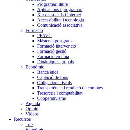
Programari lliure
Aplicacions i programari
Xarxes socials i Internet
Accessibilitat i tecnologia
Comunicació associativa
Formació
PFAVC
Màsters i postgraus
Formació intervenció
Formació gestió
Formació en línia
Dinàmiques grupals
Econòmic
Banca ètica
Captació de fons
Obligacions fiscals
Transparència i rendició de comptes
Tresoreria i comptabilitat
Cooperativisme
Agenda
Opinió
Vídeos
Recursos
Tots
Econòmic