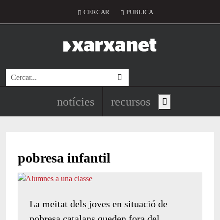
Vés al contingut
Menú del compte d'usuari
CERCAR
PUBLICA
Cerca
Navegació principal de l'encapç
notícies
recursos
Show main menu
pobresa infantil
La meitat dels joves en situació de
pobresa catalans queden fora del