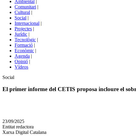
Ambiental
|
de
Comunitari
|
portals
Cultural
|
Social
|
Internacional
|
Projectes
|
Jurídic
|
Tecnològic
|
Formació
|
Econòmic
|
Agenda
|
Opinió
|
Vídeos
Àmbit
Social
de
la
El primer informe del CETIS proposa incloure el sobrec
notícia
Comparteix
Compartir
en
23/09/2025
altres
Entitat redactora
xarxes
Xarxa Digital Catalana
socials