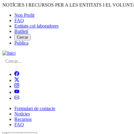
Vés
NOTÍCIES I RECURSOS PER A LES ENTITATS I EL VOLUNT
al
Non Profit
contingut
FAQ
Menú
Entitats col·laboradores
del
Butlletí
compte
Cercar
Publica
d'usuari
Cerca
Formulari de contacte
Notícies
Navegació
Recursos
principal
FAQ
de