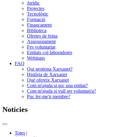
Jurídic
Projectes
Tecnològic
Formació
Finançament
Biblioteca
Ofertes de feina
Assessorament
Fes voluntariat
Entitats col·laboradores
Webinars
FAQ
Qui gestiona Xarxanet?
Història de Xarxanet
Què ofereix Xarxanet
Com m'ajuda si soc una entitat?
Com m'ajuda si vull ser voluntari/a?
Puc fer-me'n membre?
Notícies
Commutador
del
Totes
|
menú