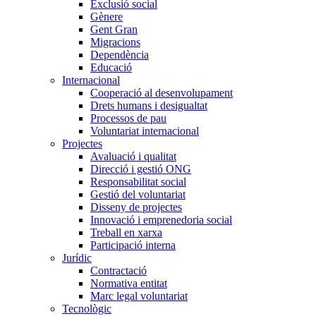
Exclusió social
Gènere
Gent Gran
Migracions
Dependència
Educació
Internacional
Cooperació al desenvolupament
Drets humans i desigualtat
Processos de pau
Voluntariat internacional
Projectes
Avaluació i qualitat
Direcció i gestió ONG
Responsabilitat social
Gestió del voluntariat
Disseny de projectes
Innovació i emprenedoria social
Treball en xarxa
Participació interna
Jurídic
Contractació
Normativa entitat
Marc legal voluntariat
Tecnològic