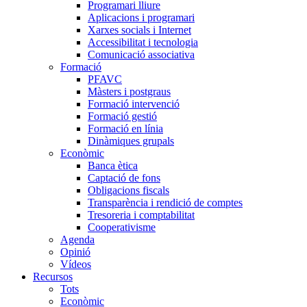
Programari lliure
Aplicacions i programari
Xarxes socials i Internet
Accessibilitat i tecnologia
Comunicació associativa
Formació
PFAVC
Màsters i postgraus
Formació intervenció
Formació gestió
Formació en línia
Dinàmiques grupals
Econòmic
Banca ètica
Captació de fons
Obligacions fiscals
Transparència i rendició de comptes
Tresoreria i comptabilitat
Cooperativisme
Agenda
Opinió
Vídeos
Recursos
Tots
Econòmic