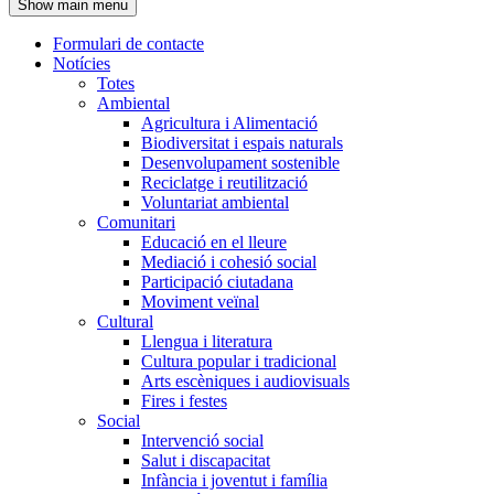
Show main menu
l'encapçalament
Formulari de contacte
Notícies
Navegació
Totes
principal
Ambiental
Agricultura i Alimentació
Biodiversitat i espais naturals
Desenvolupament sostenible
Reciclatge i reutilització
Voluntariat ambiental
Comunitari
Educació en el lleure
Mediació i cohesió social
Participació ciutadana
Moviment veïnal
Cultural
Llengua i literatura
Cultura popular i tradicional
Arts escèniques i audiovisuals
Fires i festes
Social
Intervenció social
Salut i discapacitat
Infància i joventut i família