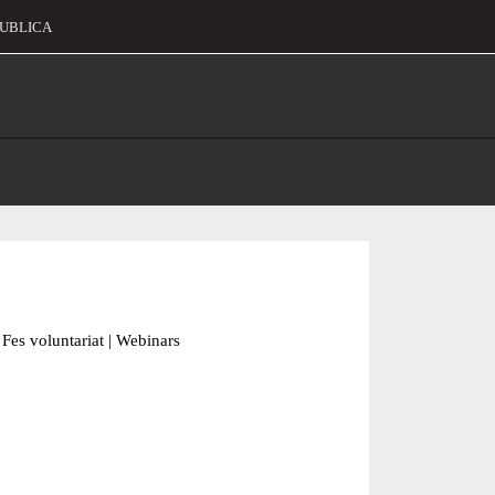
UBLICA
alament
Fes voluntariat
|
Webinars