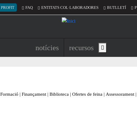
 del compte d'usuari
 PROFIT
FAQ
ENTITATS COL·LABORADORES
BUTLLETÍ
P
Navegació principal de l'encapç
notícies
recursos
Show main menu
Formació
|
Finançament
|
Biblioteca
|
Ofertes de feina
|
Assessorament
|