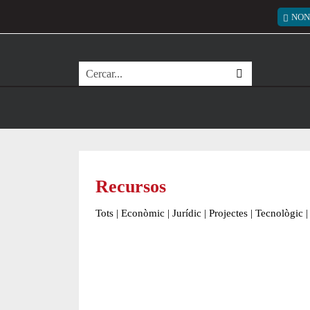
Vés al contingut
Menú
NON
Cerca
Recursos
Tots
|
Econòmic
|
Jurídic
|
Projectes
|
Tecnològic
|