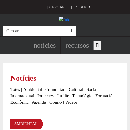
Vés al contingut
Menú del compte d'usuari
CERCAR
PUBLICA
Cerca
Navegació principal de l'encapç
notícies
recursos
Show main menu
Notícies
Totes
|
Ambiental
|
Comunitari
|
Cultural
|
Social
|
Internacional
|
Projectes
|
Jurídic
|
Tecnològic
|
Formació
|
Econòmic
|
Agenda
|
Opinió
|
Vídeos
Àmbit de la notícia
AMBIENTAL