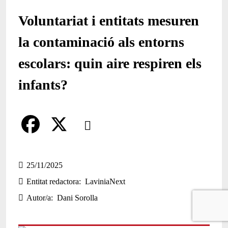
Voluntariat i entitats mesuren
la contaminació als entorns
escolars: quin aire respiren els
infants?
Comparteix
Compartir en altres xarxes socials
F
X
a
25/11/2025
Entitat redactora
LaviniaNext
c
Autor/a
Dani Sorolla
e
b