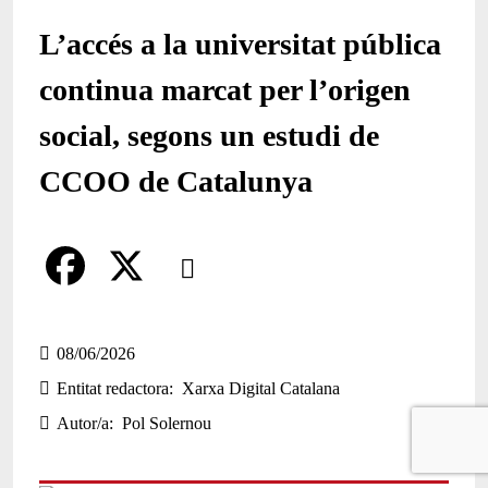
L’accés a la universitat pública
continua marcat per l’origen
social, segons un estudi de
CCOO de Catalunya
Comparteix
Compartir en altres xarxes socials
F
X
a
08/06/2026
Entitat redactora
Xarxa Digital Catalana
c
Autor/a
Pol Solernou
e
b