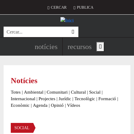
Vés al contingut
Menú del compte d'usuari
CERCAR
PUBLICA
Cerca
Navegació principal de l'encapç
notícies
recursos
Show main menu
Notícies
Totes
|
Ambiental
|
Comunitari
|
Cultural
|
Social
|
Internacional
|
Projectes
|
Jurídic
|
Tecnològic
|
Formació
|
Econòmic
|
Agenda
|
Opinió
|
Vídeos
Àmbit de la notícia
SOCIAL