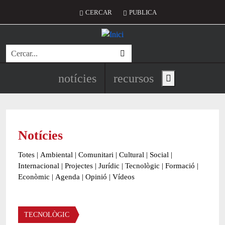
Vés al contingut
Menú del compte d'usuari
CERCAR
PUBLICA
Cerca
Navegació principal de l'encapç
notícies
recursos
Show main menu
Notícies
Totes
|
Ambiental
|
Comunitari
|
Cultural
|
Social
|
Internacional
|
Projectes
|
Jurídic
|
Tecnològic
|
Formació
|
Econòmic
|
Agenda
|
Opinió
|
Vídeos
Àmbit de la notícia
TECNOLÒGIC