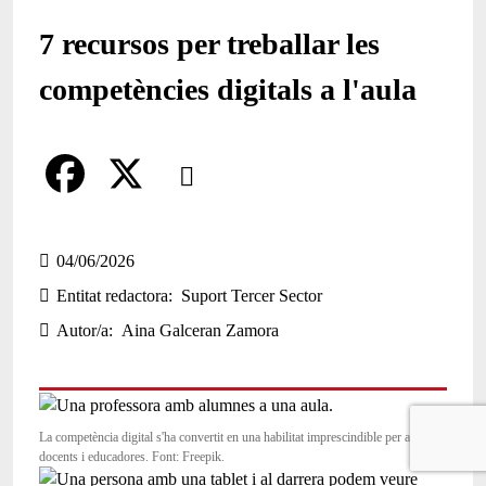
7 recursos per treballar les
competències digitals a l'aula
Comparteix
Compartir en altres xarxes socials
F
X
a
04/06/2026
Entitat redactora
Suport Tercer Sector
c
Autor/a
Aina Galceran Zamora
e
b
o
La competència digital s'ha convertit en una habilitat imprescindible per a
o
docents i educadores. Font: Freepik.