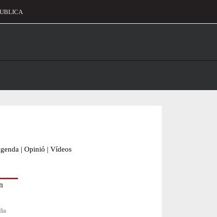
UBLICA
alament
genda
|
Opinió
|
Vídeos
dia