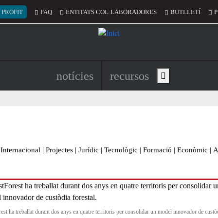
 del compte d'usuari
 PROFIT
FAQ
ENTITATS COL·LABORADORES
BUTLLETÍ
P
Navegació principal de l'encapç
notícies
recursos
Show main menu
Internacional
|
Projectes
|
Jurídic
|
Tecnològic
|
Formació
|
Econòmic
|
A
est ha treballat durant dos anys en quatre territoris per consolidar un model innovador de custò