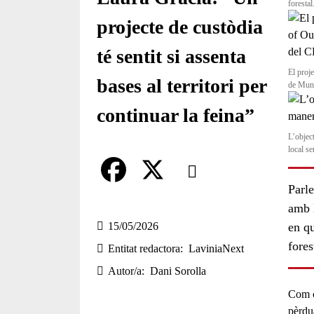
forestal
projecte de custòdia
té sentit si assenta
El proj
bases al territori per
de Munt
continuar la feina”
L’objec
local se
Comparteix
Parle
Compartir en altres xarxes socia
F
X
amb l
a
15/05/2026
en qu
fores
Entitat redactora
LaviniaNext
c
Autor/a
Dani Sorolla
e
Com 
b
pèrdu