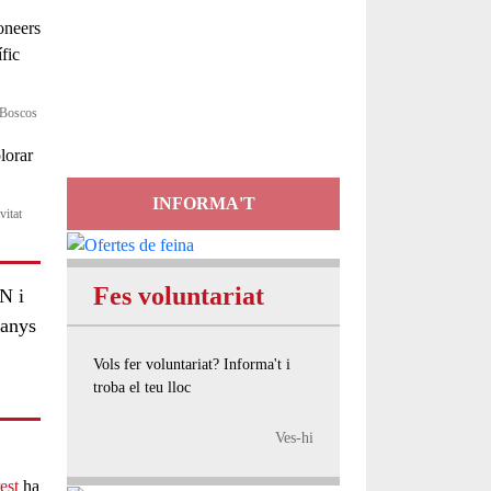
Servei
d'Assessorament
gratuït per a entitats
e Boscos
INFORMA'T
vitat
Fes voluntariat
N i
 anys
Vols fer voluntariat? Informa't i
troba el teu lloc
Ves-hi
est
ha