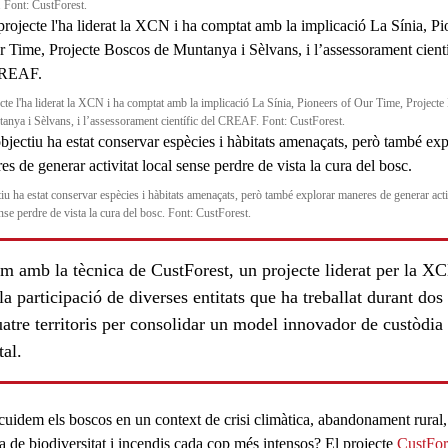
. Font: CustForest.
ecte l'ha liderat la XCN i ha comptat amb la implicació La Sínia, Pioneers of Our Time, Project
anya i Sèlvans, i l’assessorament científic del CREAF. Font: CustForest.
tiu ha estat conservar espècies i hàbitats amenaçats, però també explorar maneres de generar acti
nse perdre de vista la cura del bosc. Font: CustForest.
m amb la tècnica de CustForest, un projecte liderat per la XC
ls
a participació de diverses entitats que ha treballat durant dos
atre territoris per consolidar un model innovador de custòdia
tal.
cuidem els
boscos
en un context de crisi climàtica, abandonament rural,
a de biodiversitat i incendis cada cop més intensos? El projecte
CustFor