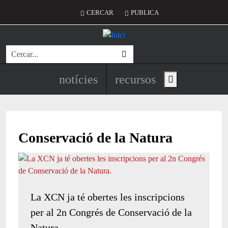
Vés al contingut
Menú del compte d'usuari
CERCAR
PUBLICA
Cerca
Navegació principal de l'encapç
notícies
recursos
Show main menu
Conservació de la Natura
La XCN ja té obertes les inscripcions
per al 2n Congrés de Conservació de la
Natura