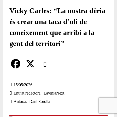
Vicky Carles: “La nostra dèria
és crear una taca d’oli de
coneixement que arribi a la
gent del territori”
Comparteix
Compartir en altres xarxes socials
F
X
a
15/05/2026
Entitat redactora
LaviniaNext
c
Autor/a
Dani Sorolla
e
b