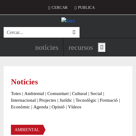
Vés al contingut
Menú del compte d'usuari
CERCAR
PUBLICA
Cerca
Navegació principal de l'encapç
notícies
recursos
Show main menu
Notícies
Totes
|
Ambiental
|
Comunitari
|
Cultural
|
Social
|
Internacional
|
Projectes
|
Jurídic
|
Tecnològic
|
Formació
|
Econòmic
|
Agenda
|
Opinió
|
Vídeos
Àmbit de la notícia
AMBIENTAL