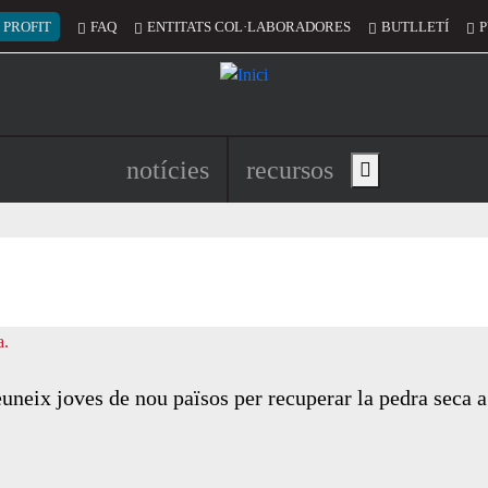
 del compte d'usuari
 PROFIT
FAQ
ENTITATS COL·LABORADORES
BUTLLETÍ
P
Navegació principal de l'encapç
notícies
recursos
Show main menu
uneix joves de nou països per recuperar la pedra seca a