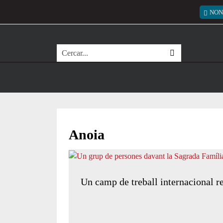
Vés al contingut
Menú
NON
Cerca
Anoia
Un camp de treball internacional re