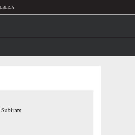
UBLICA
alament
 Subirats