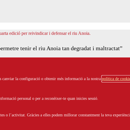
rmetre tenir el riu Anoia tan degradat i maltractat”
ots canviar la configuració o obtenir més informació a la nostra
política de cooki
formació personal o per a reconèixer-te quan inicies sessió.
s o l’activitat. Gràcies a elles podem millorar constantment la teva experiènci
m un conte meravellós que mai no passa de moda”