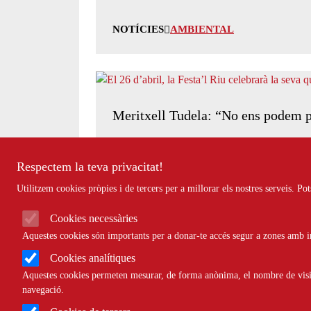
NOTÍCIES
AMBIENTAL
Meritxell Tudela: “No ens podem pe
Respectem la teva privacitat!
Utilitzem cookies pròpies i de tercers per a millorar els nostres serveis. P
NOTÍCIES
AMBIENTAL
Cookies necessàries
Aquestes cookies són importants per a donar-te accés segur a zones amb in
Cookies analítiques
Aquestes cookies permeten mesurar, de forma anònima, el nombre de visite
Eloi Fonoll: “Els Pastorets és co
navegació.