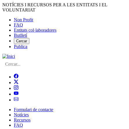
Vés
NOTÍCIES I RECURSOS PER A LES ENTITATS I EL
al
VOLUNTARIAT
contingut
Non Profit
FAQ
Menú
Entitats col·laboradores
del
Butlletí
compte
Cercar
Publica
d'usuari
Cerca
Formulari de contacte
Notícies
Navegació
Recursos
principal
FAQ