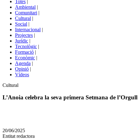
Totes
|
menú
Ambiental
|
de
Comunitari
|
portals
Cultural
|
Social
|
Internacional
|
Projectes
|
Jurídic
|
Tecnològic
|
Formació
|
Econòmic
|
Agenda
|
Opinió
|
Vídeos
Àmbit
Cultural
de
la
L’Anoia celebra la seva primera Setmana de l’Orgull
notícia
Comparteix
Compartir
en
20/06/2025
altres
Entitat redactora