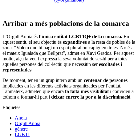
Arribar a més poblacions de la comarca
L’Orgull Anoia és
l’única entitat LGBTIQ+ de la comarca.
En
aquest sentit, el seu objectiu és
expandir-se
a la resta de pobles de la
zona. “Volem que hi hagi un espai plural on capiguem totes. No és
el mateix Igualada que Bellprat”, admet en Xavi Grados. Per aquest
motiu, alça la veu i expressa la seva voluntat de ser-hi per a totes
aquelles persones del col·lectiu que necessitin ser
escoltades i
representades
.
De moment, tenen un grup intern amb un
centenar de persones
implicades en les diferents activitats organitzades per l’entitat.
Tanmateix, admeten que encara
fa falta més visibilitat
i conviden a
tothom a formar-hi part i
deixar enrere la por a la discriminació
.
Etiquetes
Anoia
Orgull Anoia
gènere
LGBTI