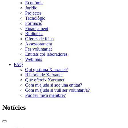
Econòmic
Jurídic
Projectes
Tecnològic
Formació
Finançament
Biblioteca
Ofertes de feina
Assessorament
Fes voluntariat
Entitats col·laboradores
Webinars
FAQ
Qui gestiona Xarxanet?
Història de Xarxanet
Què ofereix Xarxanet
Com m'ajuda si soc una entitat?
Com m'ajuda si vull ser voluntari/a?
Puc fer-me'n membre?
Notícies
Commutador
del