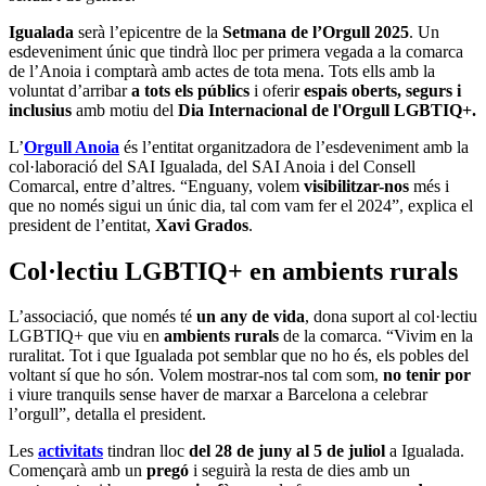
Igualada
serà l’epicentre de la
Setmana de l’Orgull 2025
. Un
esdeveniment únic que tindrà lloc per primera vegada a la comarca
de l’Anoia i comptarà amb actes de tota mena. Tots ells amb la
voluntat d’arribar
a tots els públics
i oferir
espais oberts, segurs i
inclusius
amb motiu del
Dia Internacional de l'Orgull LGBTIQ+.
L’
Orgull Anoia
és l’entitat organitzadora de l’esdeveniment amb la
col·laboració del SAI Igualada, del SAI Anoia i del Consell
Comarcal, entre d’altres. “Enguany, volem
visibilitzar-nos
més i
que no només sigui un únic dia, tal com vam fer el 2024”, explica el
president de l’entitat,
Xavi Grados
.
Col·lectiu LGBTIQ+ en ambients rurals
L’associació, que només té
un any de vida
, dona suport al col·lectiu
LGBTIQ+ que viu en
ambients rurals
de la comarca. “Vivim en la
ruralitat. Tot i que Igualada pot semblar que no ho és, els pobles del
voltant sí que ho són. Volem mostrar-nos tal com som,
no tenir por
i viure tranquils sense haver de marxar a Barcelona a celebrar
l’orgull”, detalla el president.
Les
activitats
tindran lloc
del 28 de juny al 5 de juliol
a Igualada.
Començarà amb un
pregó
i seguirà la resta de dies amb un