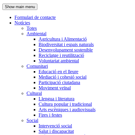
de
Show main menu
l'encapçalament
Formulari de contacte
Notícies
Navegació
Totes
principal
Ambiental
Agricultura i Alimentació
Biodiversitat i espais naturals
Desenvolupament sostenible
Reciclatge i reutilització
Voluntariat ambiental
Comunitari
Educació en el lleure
Mediació i cohesió social
Participació ciutadana
Moviment veïnal
Cultural
Llengua i literatura
Cultura popular i tradicional
Arts escèniques i audiovisuals
Fires i festes
Social
Intervenció social
Salut i discapacitat