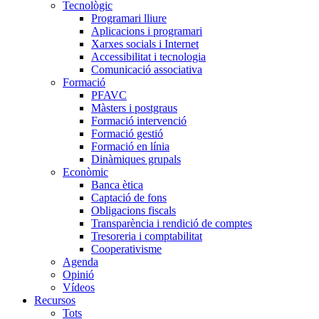
Tecnològic
Programari lliure
Aplicacions i programari
Xarxes socials i Internet
Accessibilitat i tecnologia
Comunicació associativa
Formació
PFAVC
Màsters i postgraus
Formació intervenció
Formació gestió
Formació en línia
Dinàmiques grupals
Econòmic
Banca ètica
Captació de fons
Obligacions fiscals
Transparència i rendició de comptes
Tresoreria i comptabilitat
Cooperativisme
Agenda
Opinió
Vídeos
Recursos
Tots