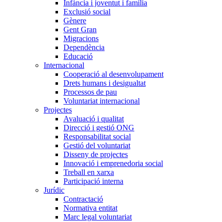
Infància i joventut i família
Exclusió social
Gènere
Gent Gran
Migracions
Dependència
Educació
Internacional
Cooperació al desenvolupament
Drets humans i desigualtat
Processos de pau
Voluntariat internacional
Projectes
Avaluació i qualitat
Direcció i gestió ONG
Responsabilitat social
Gestió del voluntariat
Disseny de projectes
Innovació i emprenedoria social
Treball en xarxa
Participació interna
Jurídic
Contractació
Normativa entitat
Marc legal voluntariat