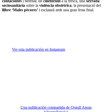
contacontes
i berenar, un
cinefòrum
a la fresca, una
xerrada
sociosanitària
sobre la
violència obstètrica
, la presentació del
llibre ‘Males pècores’
i esclatarà amb una gran festa final.
Ver esta publicación en Instagram
Una publicación compartida de Orgull Anoia
(@orgullanoia)