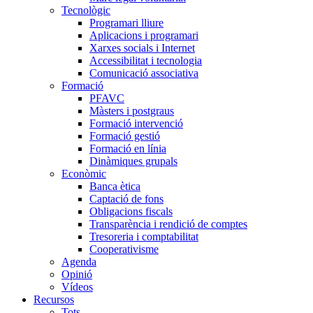
Tecnològic
Programari lliure
Aplicacions i programari
Xarxes socials i Internet
Accessibilitat i tecnologia
Comunicació associativa
Formació
PFAVC
Màsters i postgraus
Formació intervenció
Formació gestió
Formació en línia
Dinàmiques grupals
Econòmic
Banca ètica
Captació de fons
Obligacions fiscals
Transparència i rendició de comptes
Tresoreria i comptabilitat
Cooperativisme
Agenda
Opinió
Vídeos
Recursos
Tots