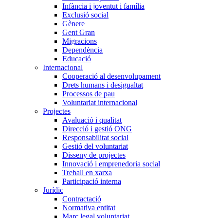
Infància i joventut i família
Exclusió social
Gènere
Gent Gran
Migracions
Dependència
Educació
Internacional
Cooperació al desenvolupament
Drets humans i desigualtat
Processos de pau
Voluntariat internacional
Projectes
Avaluació i qualitat
Direcció i gestió ONG
Responsabilitat social
Gestió del voluntariat
Disseny de projectes
Innovació i emprenedoria social
Treball en xarxa
Participació interna
Jurídic
Contractació
Normativa entitat
Marc legal voluntariat