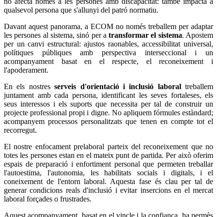
no afecta només a les persones amb discapacitat: també impacta a
qualsevol persona que s'allunyi del patró normatiu.
Davant aquest panorama, a ECOM no només treballem per adaptar
les persones al sistema, sinó per a
transformar el sistema
. Apostem
per un canvi estructural: ajustos raonables, accessibilitat universal,
polítiques públiques amb perspectiva interseccional i un
acompanyament basat en el respecte, el reconeixement i
l'apoderament.
En els nostres
serveis d'orientació i inclusió laboral
treballem
juntament amb cada persona, identificant les seves fortaleses, els
seus interessos i els suports que necessita per tal de construir un
projecte professional propi i digne. No apliquem fórmules estàndard;
acompanyem processos personalitzats que tenen en compte tot el
recorregut.
El nostre enfocament prelaboral parteix del reconeixement que no
totes les persones estan en el mateix punt de partida. Per això oferim
espais de preparació i enfortiment personal que permeten treballar
l'autoestima, l'autonomia, les habilitats socials i digitals, i el
coneixement de l'entorn laboral. Aquesta fase és clau per tal de
generar condicions reals d'inclusió i evitar insercions en el mercat
laboral forçades o frustrades.
Aquest acompanyament, basat en el vincle i la confiança, ha permès