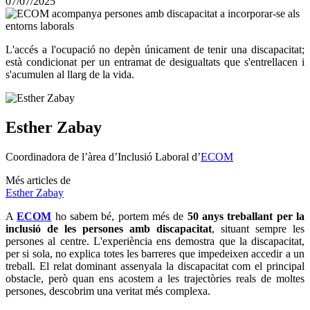
07/07/2025
altres
xarxes
socials
L'accés a l'ocupació no depèn únicament de tenir una discapacitat;
està condicionat per un entramat de desigualtats que s'entrellacen i
s'acumulen al llarg de la vida.
Sobre
l'autor/a:
Esther Zabay
Coordinadora de l’àrea d’Inclusió Laboral d’
ECOM
Més articles de
Esther Zabay
A
ECOM
ho sabem bé, portem més de
50 anys treballant per la
inclusió de les persones amb discapacitat
, situant sempre les
persones al centre. L'experiència ens demostra que la discapacitat,
per si sola, no explica totes les barreres que impedeixen accedir a un
treball. El relat dominant assenyala la discapacitat com el principal
obstacle, però quan ens acostem a les trajectòries reals de moltes
persones, descobrim una veritat més complexa.