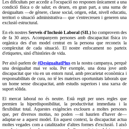
Les dificultats per accedir a l'ocupació no responen únicament a una
condició física o de salut; es deuen, en gran part, a una suma de
desigualtats —de gènere, classe social, origen, edat, nivell educatiu,
territori o situació administrativa— que s'entrecreuen i generen una
exclusió estructural.
En els nostres
Serveis d'Inclusió Laboral (SIL)
ho comprovem des
de fa 30 anys. Acompanyem persones amb discapacitat física i/o
orgànica des d'un model centrat en la persona que reconeix la
complexitat de cada situació. El nostre enfocament no parteix
d'etiquetes, sinó d'històries de vida.
Per això parlem de
#DesigualtatPlus
en la nostra campanya, perquè
una desigualtat mai ve sola. Per exemple, una dona jove amb
discapacitat que viu en un entorn rural, amb precarietat econòmica i
responsabilitats de cura, no té les mateixes oportunitats laborals que
un home sense discapacitat, amb estudis superiors i una xarxa de
suport sòlida.
El mercat laboral no és neutre. Està regit per unes regles que
premien la hiperdisponibilitat, la productivitat immediata i la
flexibilitat total. Aquestes exigències exclouen a moltes persones
que, per diversos motius, no poden —ni haurien d'haver de—
adaptar-se a aquest model. En aquest context, la discapacitat actua
moltes vegades com a catalitzador d'altres formes d'exclusió. I això