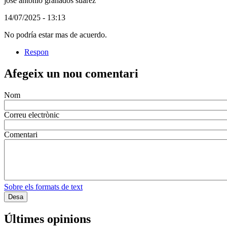
jose antonio granados suarez
(Usuari
14/07/2025 - 13:13
no
No podría estar mas de acuerdo.
registrat)
Respon
Afegeix un nou comentari
Nom
Correu electrònic
Comentari
Sobre els formats de text
Últimes opinions