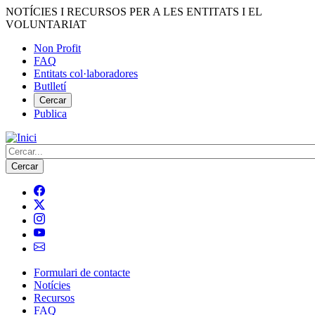
Vés
NOTÍCIES I RECURSOS PER A LES ENTITATS I EL
al
VOLUNTARIAT
contingut
Non Profit
FAQ
Menú
Entitats col·laboradores
del
Butlletí
compte
Cercar
Publica
d'usuari
Cerca
Formulari de contacte
Notícies
Navegació
Recursos
principal
FAQ