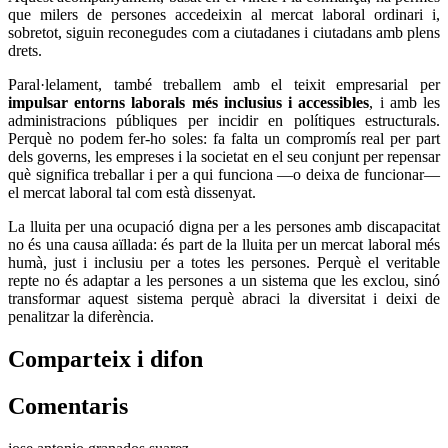
que milers de persones accedeixin al mercat laboral ordinari i,
sobretot, siguin reconegudes com a ciutadanes i ciutadans amb plens
drets.
Paral·lelament, també treballem amb el teixit empresarial per
impulsar entorns laborals més inclusius i accessibles
, i amb les
administracions públiques per incidir en polítiques estructurals.
Perquè no podem fer-ho soles: fa falta un compromís real per part
dels governs, les empreses i la societat en el seu conjunt per repensar
què significa treballar i per a qui funciona —o deixa de funcionar—
el mercat laboral tal com està dissenyat.
La lluita per una ocupació digna per a les persones amb discapacitat
no és una causa aïllada: és part de la lluita per un mercat laboral més
humà, just i inclusiu per a totes les persones. Perquè el veritable
repte no és adaptar a les persones a un sistema que les exclou, sinó
transformar aquest sistema perquè abraci la diversitat i deixi de
penalitzar la diferència.
Comparteix i difon
Comentaris