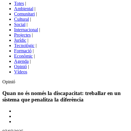
del
Totes
|
menú
Ambiental
|
de
Comunitari
|
portals
Cultural
|
Social
|
Internacional
|
Projectes
|
Jurídic
|
Tecnològic
|
Formació
|
Econòmic
|
Agenda
|
Opinió
|
Vídeos
Opinió
Quan no és només la discapacitat: treballar en un
sistema que penalitza la diferència
Comparteix
Compartir
en