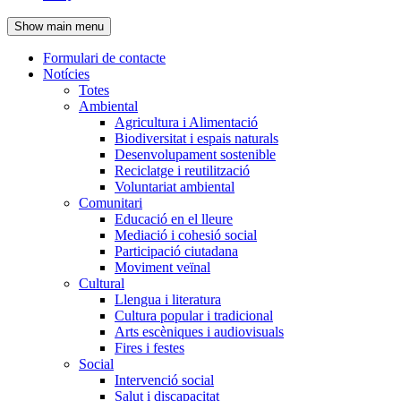
de
Show main menu
l'encapçalament
Formulari de contacte
Notícies
Navegació
Totes
principal
Ambiental
Agricultura i Alimentació
Biodiversitat i espais naturals
Desenvolupament sostenible
Reciclatge i reutilització
Voluntariat ambiental
Comunitari
Educació en el lleure
Mediació i cohesió social
Participació ciutadana
Moviment veïnal
Cultural
Llengua i literatura
Cultura popular i tradicional
Arts escèniques i audiovisuals
Fires i festes
Social
Intervenció social
Salut i discapacitat