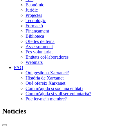
Econòmic
Jurídic
Projectes
Tecnològic
Formació
Finançament
Biblioteca
Ofertes de feina
Assessorament
Fes voluntariat
Entitats col·laboradores
Webinars
FAQ
Qui gestiona Xarxanet?
Història de Xarxanet
Què ofereix Xarxanet
Com m'ajuda si soc una entitat?
Com m'ajuda si vull ser voluntari/a?
Puc fer-me'n membre?
Notícies
Commutador