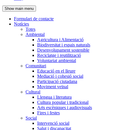
de
Show main menu
l'encapçalament
Formulari de contacte
Notícies
Navegació
Totes
principal
Ambiental
Agricultura i Alimentació
Biodiversitat i espais naturals
Desenvolupament sostenible
Reciclatge i reutilització
Voluntariat ambiental
Comunitari
Educació en el lleure
Mediació i cohesió social
Participació ciutadana
Moviment veïnal
Cultural
Llengua i literatura
Cultura popular i tradicional
Arts escèniques i audiovisuals
Fires i festes
Social
Intervenció social
Salut i discapacitat