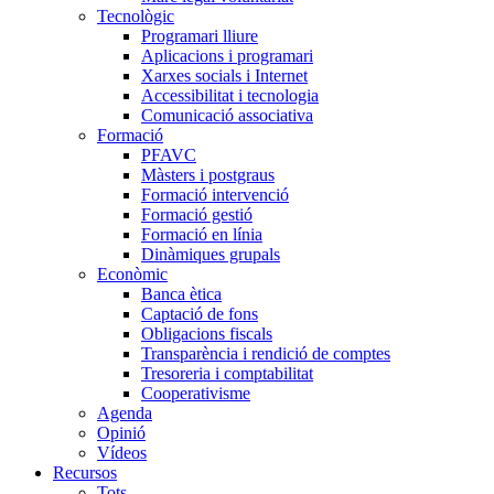
Tecnològic
Programari lliure
Aplicacions i programari
Xarxes socials i Internet
Accessibilitat i tecnologia
Comunicació associativa
Formació
PFAVC
Màsters i postgraus
Formació intervenció
Formació gestió
Formació en línia
Dinàmiques grupals
Econòmic
Banca ètica
Captació de fons
Obligacions fiscals
Transparència i rendició de comptes
Tresoreria i comptabilitat
Cooperativisme
Agenda
Opinió
Vídeos
Recursos
Tots