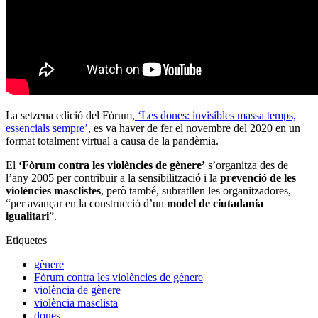
La setzena edició del Fòrum,
‘Les dones: invisibles massa temps,
essencials sempre’
, es va haver de fer el novembre del 2020 en un
format totalment virtual a causa de la pandèmia.
El
‘Fòrum contra les violències de gènere’
s’organitza des de
l’any 2005 per contribuir a la sensibilització i la
prevenció de les
violències masclistes
, però també, subratllen les organitzadores,
“per avançar en la construcció d’un
model de ciutadania
igualitari
”.
Etiquetes
gènere
Fòrum contra les violències de gènere
violència de gènere
violència masclista
dones