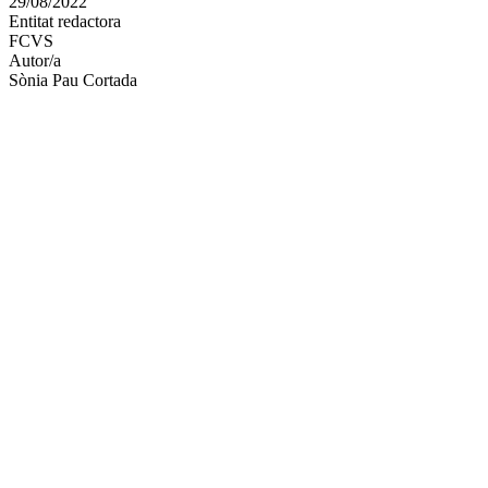
29/08/2022
altres
Entitat redactora
xarxes
FCVS
socials
Autor/a
Sònia Pau Cortada