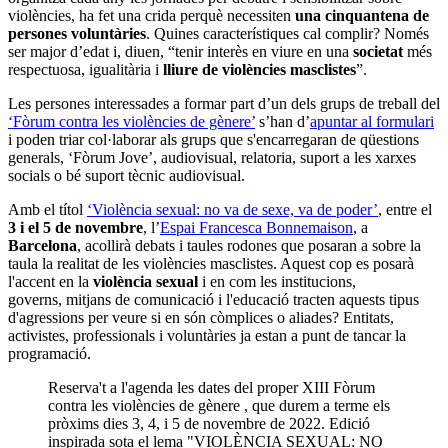
violències, ha fet una crida perquè necessiten
una cinquantena de
persones voluntàries
. Quines característiques cal complir? Només
ser major d’edat i, diuen, “tenir interès en viure en una
societat
més
respectuosa, igualitària i
lliure de violències masclistes
”.
Les persones interessades a formar part d’un dels grups de treball del
‘Fòrum contra les violències de gènere’
s’han d’
apuntar al formulari
i poden triar col·laborar als grups que s'encarregaran de qüestions
generals, ‘Fòrum Jove’, audiovisual, relatoria, suport a les xarxes
socials o bé suport tècnic audiovisual.
Amb el títol
‘Violència sexual: no va de sexe, va de poder’
, entre el
3 i el 5 de novembre
, l’
Espai Francesca Bonnemaison
, a
Barcelona
, acollirà debats i taules rodones que posaran a sobre la
taula la realitat de les violències masclistes. Aquest cop es posarà
l'accent en la
violència sexual
i en com les institucions,
governs, mitjans de comunicació i l'educació tracten aquests tipus
d'agressions per veure si en són còmplices o aliades? Entitats,
activistes, professionals i voluntàries ja estan a punt de tancar la
programació.
Reserva't a l'agenda les dates del proper XIII Fòrum
contra les violències de gènere , que durem a terme els
pròxims dies 3, 4, i 5 de novembre de 2022. Edició
inspirada sota el lema "VIOLÈNCIA SEXUAL: NO