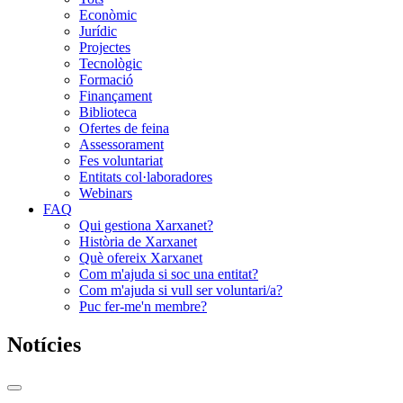
Econòmic
Jurídic
Projectes
Tecnològic
Formació
Finançament
Biblioteca
Ofertes de feina
Assessorament
Fes voluntariat
Entitats col·laboradores
Webinars
FAQ
Qui gestiona Xarxanet?
Història de Xarxanet
Què ofereix Xarxanet
Com m'ajuda si soc una entitat?
Com m'ajuda si vull ser voluntari/a?
Puc fer-me'n membre?
Notícies
Commutador