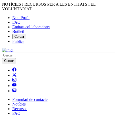
Vés
NOTÍCIES I RECURSOS PER A LES ENTITATS I EL
al
VOLUNTARIAT
contingut
Non Profit
FAQ
Menú
Entitats col·laboradores
del
Butlletí
compte
Cercar
Publica
d'usuari
Cerca
Formulari de contacte
Notícies
Navegació
Recursos
principal
FAQ