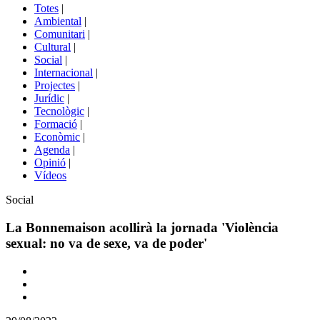
del
Totes
|
menú
Ambiental
|
de
Comunitari
|
portals
Cultural
|
Social
|
Internacional
|
Projectes
|
Jurídic
|
Tecnològic
|
Formació
|
Econòmic
|
Agenda
|
Opinió
|
Vídeos
Àmbit
Social
de
la
La Bonnemaison acollirà la jornada 'Violència
notícia
sexual: no va de sexe, va de poder'
Comparteix
Compartir
en