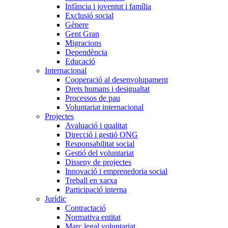
Infància i joventut i família
Exclusió social
Gènere
Gent Gran
Migracions
Dependència
Educació
Internacional
Cooperació al desenvolupament
Drets humans i desigualtat
Processos de pau
Voluntariat internacional
Projectes
Avaluació i qualitat
Direcció i gestió ONG
Responsabilitat social
Gestió del voluntariat
Disseny de projectes
Innovació i emprenedoria social
Treball en xarxa
Participació interna
Jurídic
Contractació
Normativa entitat
Marc legal voluntariat