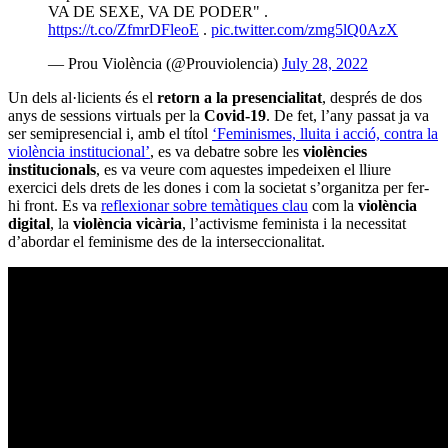
VA DE SEXE, VA DE PODER" .
https://t.co/ZfmrDFleoE
.
pic.twitter.com/zmg5lQ0AzX
— Prou Violència (@Prouviolencia)
July 28, 2022
Un dels al·licients és el
retorn a la presencialitat
, després de dos
anys de sessions virtuals per la
Covid-19
. De fet, l’any passat ja va
ser semipresencial i, amb el títol
‘Feminismes, lluita i acció, contra la
violència institucional’
, es va debatre sobre les
violències
institucionals
, es va veure com aquestes impedeixen el lliure
exercici dels drets de les dones i com la societat s’organitza per fer-
hi front. Es va
reflexionar sobre temàtiques clau
com la
violència
digital
, la
violència vicària
, l’activisme feminista i la necessitat
d’abordar el feminisme des de la interseccionalitat.