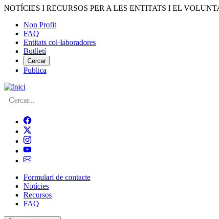
Vés
NOTÍCIES I RECURSOS PER A LES ENTITATS I EL VOLUNT
al
Non Profit
contingut
FAQ
Menú
Entitats col·laboradores
del
Butlletí
compte
Cercar
Publica
d'usuari
Cerca
Formulari de contacte
Notícies
Navegació
Recursos
principal
FAQ
de