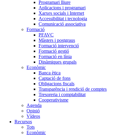
Programari lliure
Aplicacions i programari
Xarxes socials i Internet
Accessibilitat i tecnologia
Comunicació associativa
Formació
PFAVC
Màsters i postgraus
Formació intervenció
Formació gestió
Formació en línia
Dinàmiques grupals
Econòmic
Banca ètica
Captació de fons
Obligacions fiscals
Transparència i rendició de comptes
Tresoreria i comptabilitat
Cooperativisme
Agenda
Opinió
Vídeos
Recursos
Tots
Econòmic