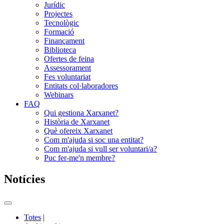
Jurídic
Projectes
Tecnològic
Formació
Finançament
Biblioteca
Ofertes de feina
Assessorament
Fes voluntariat
Entitats col·laboradores
Webinars
FAQ
Qui gestiona Xarxanet?
Història de Xarxanet
Què ofereix Xarxanet
Com m'ajuda si soc una entitat?
Com m'ajuda si vull ser voluntari/a?
Puc fer-me'n membre?
Notícies
Commutador
del
Totes
|
menú