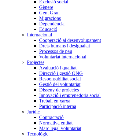
Exclusió social
Gènere
Gent Gran
Migracions
Dependència
Educació
Internacional
Cooperació al desenvolupament
Drets humans i desigualtat
Processos de pau
Voluntariat internacional
Projectes
Avaluació i qualitat
Direcció i gestió ONG
Responsabilitat social
Gestió del voluntariat
Disseny de projectes
Innovació i emprenedoria social
Treball en xarxa
Participació interna
Jurídic
Contractació
Normativa entitat
Marc legal voluntariat
Tecnològic