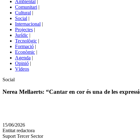
Ambiental
|
de
Comunitari
|
portals
Cultural
|
Social
|
Internacional
|
Projectes
|
Jurídic
|
Tecnològic
|
Formació
|
Econòmic
|
Agenda
|
Opinió
|
Vídeos
Àmbit
Social
de
la
Nerea Mellaerts: “Cantar en cor és una de les expre
notícia
Comparteix
Compartir
en
15/06/2026
altres
Entitat redactora
xarxes
Suport Tercer Sector
socials