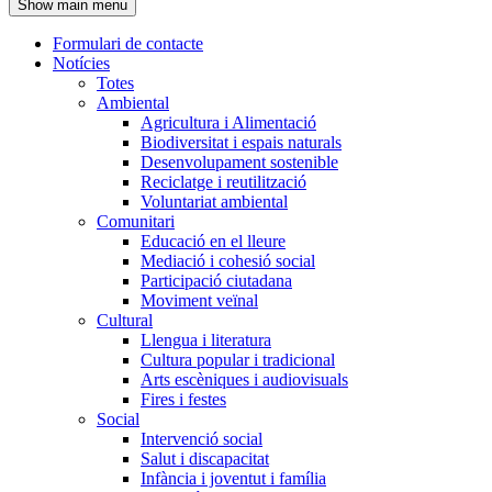
Show main menu
l'encapçalament
Formulari de contacte
Notícies
Navegació
Totes
principal
Ambiental
Agricultura i Alimentació
Biodiversitat i espais naturals
Desenvolupament sostenible
Reciclatge i reutilització
Voluntariat ambiental
Comunitari
Educació en el lleure
Mediació i cohesió social
Participació ciutadana
Moviment veïnal
Cultural
Llengua i literatura
Cultura popular i tradicional
Arts escèniques i audiovisuals
Fires i festes
Social
Intervenció social
Salut i discapacitat
Infància i joventut i família