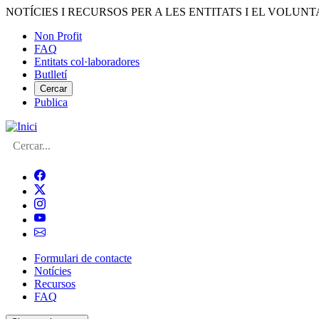
Vés
NOTÍCIES I RECURSOS PER A LES ENTITATS I EL VOLUNT
al
Non Profit
contingut
FAQ
Menú
Entitats col·laboradores
del
Butlletí
compte
Cercar
Publica
d'usuari
Cerca
Formulari de contacte
Notícies
Navegació
Recursos
principal
FAQ
de