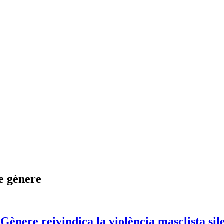
de gènere
Gènere reivindica la violència masclista sil