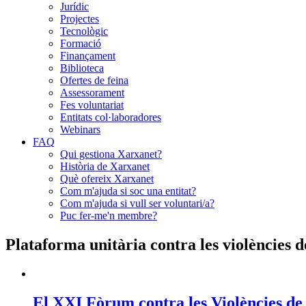
Jurídic
Projectes
Tecnològic
Formació
Finançament
Biblioteca
Ofertes de feina
Assessorament
Fes voluntariat
Entitats col·laboradores
Webinars
FAQ
Qui gestiona Xarxanet?
Història de Xarxanet
Què ofereix Xarxanet
Com m'ajuda si soc una entitat?
Com m'ajuda si vull ser voluntari/a?
Puc fer-me'n membre?
Plataforma unitària contra les violències 
El XXI Fòrum contra les Violències de 