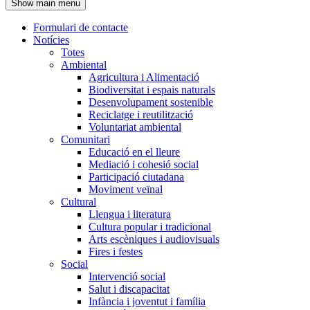
Show main menu
l'encapçalament
Formulari de contacte
Notícies
Navegació
Totes
principal
Ambiental
Agricultura i Alimentació
Biodiversitat i espais naturals
Desenvolupament sostenible
Reciclatge i reutilització
Voluntariat ambiental
Comunitari
Educació en el lleure
Mediació i cohesió social
Participació ciutadana
Moviment veïnal
Cultural
Llengua i literatura
Cultura popular i tradicional
Arts escèniques i audiovisuals
Fires i festes
Social
Intervenció social
Salut i discapacitat
Infància i joventut i família