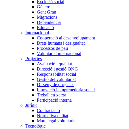
Exclusió social
Gènere
Gent Gran
Migracions
Dependència
Educació
Internacional
Cooperació al desenvolupament
Drets humans i desigualtat
Processos de pau
Voluntariat internacional
Projectes
Avaluació i qualitat
Direcció i gestió ONG
Responsabilitat social
Gestió del voluntariat
Disseny de projectes
Innovació i emprenedoria social
Treball en xarxa
Participació interna
Jurídic
Contractació
Normativa entitat
Marc legal voluntariat
Tecnològic