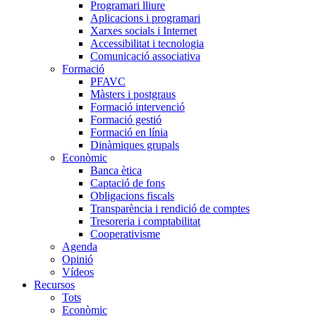
Programari lliure
Aplicacions i programari
Xarxes socials i Internet
Accessibilitat i tecnologia
Comunicació associativa
Formació
PFAVC
Màsters i postgraus
Formació intervenció
Formació gestió
Formació en línia
Dinàmiques grupals
Econòmic
Banca ètica
Captació de fons
Obligacions fiscals
Transparència i rendició de comptes
Tresoreria i comptabilitat
Cooperativisme
Agenda
Opinió
Vídeos
Recursos
Tots
Econòmic