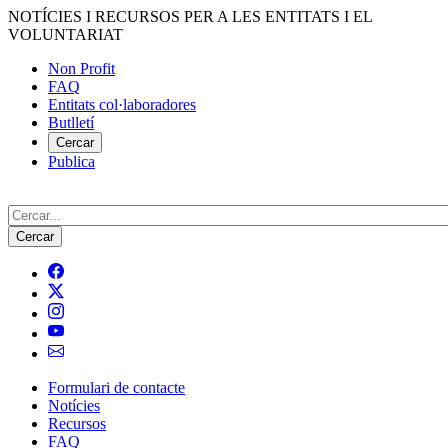
Vés
NOTÍCIES I RECURSOS PER A LES ENTITATS I EL
al
VOLUNTARIAT
contingut
Non Profit
FAQ
Menú
Entitats col·laboradores
del
Butlletí
compte
Cercar
Publica
d'usuari
Cerca
Formulari de contacte
Notícies
Navegació
Recursos
principal
FAQ