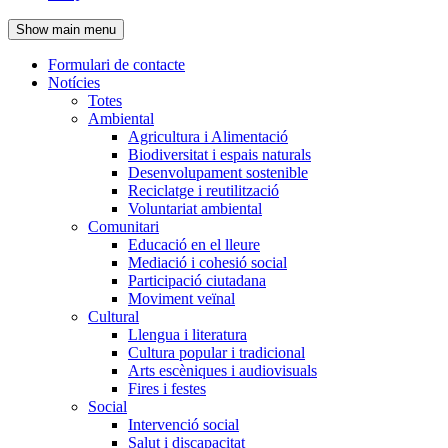
de
Show main menu
l'encapçalament
Formulari de contacte
Notícies
Navegació
Totes
principal
Ambiental
Agricultura i Alimentació
Biodiversitat i espais naturals
Desenvolupament sostenible
Reciclatge i reutilització
Voluntariat ambiental
Comunitari
Educació en el lleure
Mediació i cohesió social
Participació ciutadana
Moviment veïnal
Cultural
Llengua i literatura
Cultura popular i tradicional
Arts escèniques i audiovisuals
Fires i festes
Social
Intervenció social
Salut i discapacitat