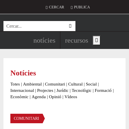
Vés al contingut
Menú del compte d'usuari
CERCAR
PUBLICA
Cerca
Navegació principal de l'encapç
notícies
recursos
Show main menu
Notícies
Totes
|
Ambiental
|
Comunitari
|
Cultural
|
Social
|
Internacional
|
Projectes
|
Jurídic
|
Tecnològic
|
Formació
|
Econòmic
|
Agenda
|
Opinió
|
Vídeos
Àmbit de la notícia
COMUNITARI