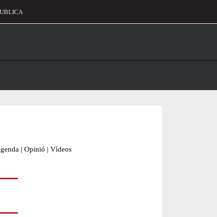
UBLICA
alament
genda
|
Opinió
|
Vídeos