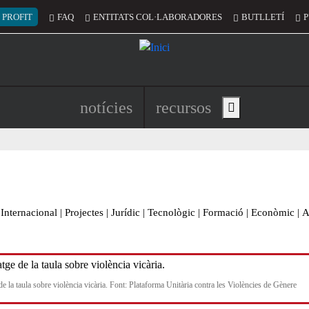
 del compte d'usuari
 PROFIT
FAQ
ENTITATS COL·LABORADORES
BUTLLETÍ
P
Navegació principal de l'encapç
notícies
recursos
Show main menu
Internacional
|
Projectes
|
Jurídic
|
Tecnològic
|
Formació
|
Econòmic
|
A
e la taula sobre violència vicària. Font: Plataforma Unitària contra les Violències de Gènere