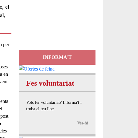
e, el
Servei
al,
d'Assessorament
gratuït per a entitats
a per
INFORMA'T
oses
ia en
venir
Fes voluntariat
denta
Vols fer voluntariat? Informa't i
el
troba el teu lloc
upost
o
Ves-hi
cies