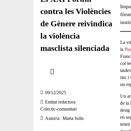
Impul
contra les Violències
fòrum
de Gènere reivindica
insti
la violència
La vi
masclista silenciada
la
Pla
Franc
col·le
Comparteix
taules
risc 
Compartir en altres xarxes socials
un esp
09/12/2025
Un an
Entitat redactora
de la
Colectic-comunitari
desig
en se
Autor/a
Marta Solis
tenen