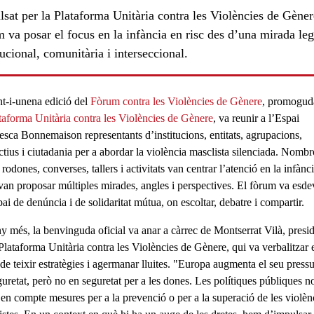
sat per la Plataforma Unitària contra les Violències de Gèner
 va posar el focus en la infància en risc des d’una mirada leg
tucional, comunitària i interseccional.
nt-i-unena edició del
Fòrum contra les Violències de Gènere
, promogud
taforma Unitària contra les Violències de Gènere
, va reunir a l’
Espai
esca Bonnemaison
representants d’
institucions
,
entitats
,
agrupacions
,
ctius
i
ciutadania
per a abordar la
violència masclista silenciada
. Nombr
 rodones, converses, tallers i activitats van centrar l’atenció en la infànc
i van proposar múltiples mirades, angles i perspectives. El fòrum va esde
ai de denúncia i de solidaritat mútua, on escoltar, debatre i compartir.
y més, la benvinguda oficial va anar a càrrec de
Montserrat Vilà
,
presi
 Plataforma Unitària contra les Violències de Gènere
, qui va verbalitzar 
 de
teixir estratègies i agermanar lluites
. "Europa augmenta el seu press
guretat, però
no en seguretat per a les dones
. Les polítiques públiques n
 en compte mesures per a la prevenció o per a la superació de les violèn