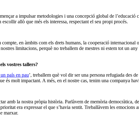
omençar a impulsar metodologies i una concepció global de l’educació 
escollir allò que més els interessa, respectant el seu propi procés.
seu compte, en àmbits com els drets humans, la cooperació internacional
 nostres limitacions, perquè no treballem de mestres ni estem tot un an
ls vostres tallers?
 un país en pau
’, treballem què vol dir ser una persona refugiada des de
que és molt impactant. A més, en el nostre cas, tenim una companya havi
r amb la nostra pròpia història. Parlàvem de memòria democràtica, dels 
prioritat era expressar el que s’havia sentit. Treballàvem les emocions am
de marxar.