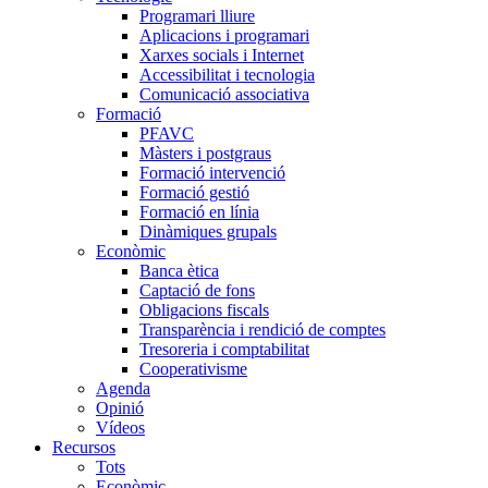
Programari lliure
Aplicacions i programari
Xarxes socials i Internet
Accessibilitat i tecnologia
Comunicació associativa
Formació
PFAVC
Màsters i postgraus
Formació intervenció
Formació gestió
Formació en línia
Dinàmiques grupals
Econòmic
Banca ètica
Captació de fons
Obligacions fiscals
Transparència i rendició de comptes
Tresoreria i comptabilitat
Cooperativisme
Agenda
Opinió
Vídeos
Recursos
Tots
Econòmic