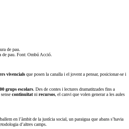
ura de pau. Font: Ombú Acció.
lers vivencials
que posen la canalla i el jovent a pensar, posicionar-se i
500 grups escolars
. Des de contes i lectures dramatitzades fins a
, sense
continuïtat
ni
recursos
, el canvi que volen generar a les aules
ballem en l’àmbit de la justícia social, un paraigua que abans s’havia
etodologia d’altres camps.