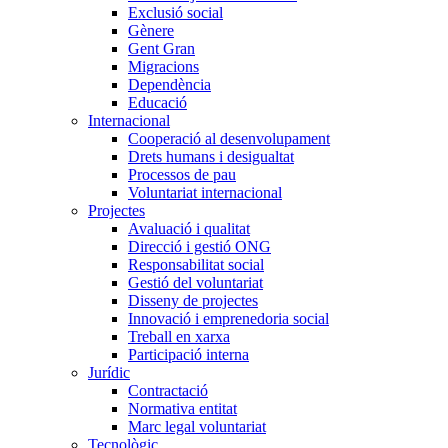
Exclusió social
Gènere
Gent Gran
Migracions
Dependència
Educació
Internacional
Cooperació al desenvolupament
Drets humans i desigualtat
Processos de pau
Voluntariat internacional
Projectes
Avaluació i qualitat
Direcció i gestió ONG
Responsabilitat social
Gestió del voluntariat
Disseny de projectes
Innovació i emprenedoria social
Treball en xarxa
Participació interna
Jurídic
Contractació
Normativa entitat
Marc legal voluntariat
Tecnològic