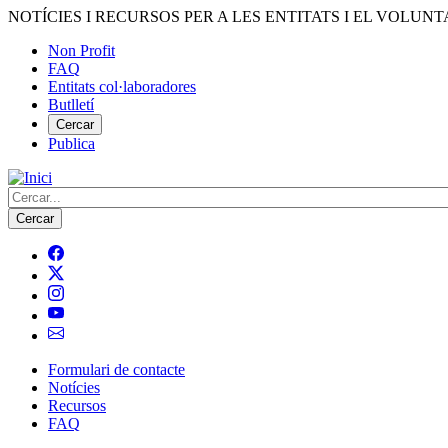
Vés
NOTÍCIES I RECURSOS PER A LES ENTITATS I EL VOLUNT
al
Non Profit
contingut
FAQ
Menú
Entitats col·laboradores
del
Butlletí
compte
Cercar
Publica
d'usuari
Cerca
Formulari de contacte
Notícies
Navegació
Recursos
principal
FAQ
de