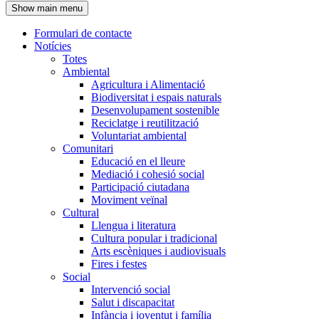
Show main menu
l'encapçalament
Formulari de contacte
Notícies
Navegació
Totes
principal
Ambiental
Agricultura i Alimentació
Biodiversitat i espais naturals
Desenvolupament sostenible
Reciclatge i reutilització
Voluntariat ambiental
Comunitari
Educació en el lleure
Mediació i cohesió social
Participació ciutadana
Moviment veïnal
Cultural
Llengua i literatura
Cultura popular i tradicional
Arts escèniques i audiovisuals
Fires i festes
Social
Intervenció social
Salut i discapacitat
Infància i joventut i família