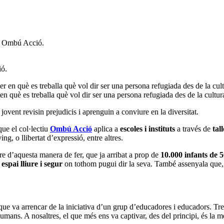
: Ombú Acció.
ió.
 en què es treballa què vol dir ser una persona refugiada des de la cult
jovent revisin prejudicis i aprenguin a conviure en la diversitat.
que el col·lectiu
Ombú Acció
aplica a
escoles i instituts
a través de
tal
ng, o llibertat d’expressió, entre altres.
ere d’aquesta manera de fer, que ja arribat a prop de
10.000 infants de 
espai lliure i segur
on tothom pugui dir la seva. També assenyala que
que va arrencar de la iniciativa d’un grup d’educadores i educadors. Tre
mans. A nosaltres, el que més ens va captivar, des del principi, és la m