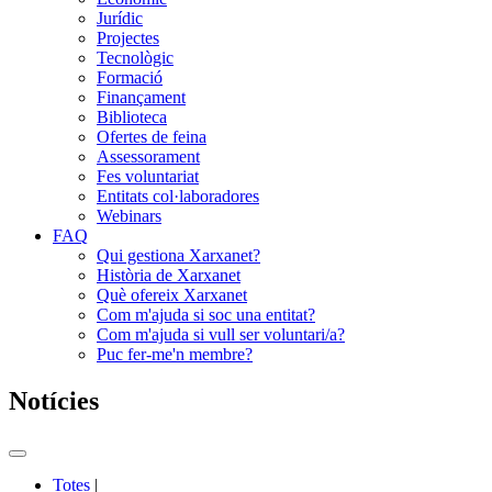
Jurídic
Projectes
Tecnològic
Formació
Finançament
Biblioteca
Ofertes de feina
Assessorament
Fes voluntariat
Entitats col·laboradores
Webinars
FAQ
Qui gestiona Xarxanet?
Història de Xarxanet
Què ofereix Xarxanet
Com m'ajuda si soc una entitat?
Com m'ajuda si vull ser voluntari/a?
Puc fer-me'n membre?
Notícies
Commutador
del
Totes
|