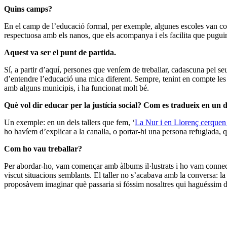
Quins camps?
En el camp de l’educació formal, per exemple, algunes escoles van c
respectuosa amb els nanos, que els acompanya i els facilita que puguin 
Aquest va ser el punt de partida.
Sí, a partir d’aquí, persones que veníem de treballar, cadascuna pel 
d’entendre l’educació una mica diferent. Sempre, tenint en compte les
amb alguns municipis, i ha funcionat molt bé.
Què vol dir educar per la justícia social? Com es tradueix en un de
Un exemple: en un dels tallers que fem, ‘
La Nur i en Llorenç cerquen
ho havíem d’explicar a la canalla, o portar-hi una persona refugiada, 
Com ho vau treballar?
Per abordar-ho, vam començar amb àlbums il·lustrats i ho vam connecta
viscut situacions semblants. El taller no s’acabava amb la conversa: la 
proposàvem imaginar què passaria si fóssim nosaltres qui haguéssim 