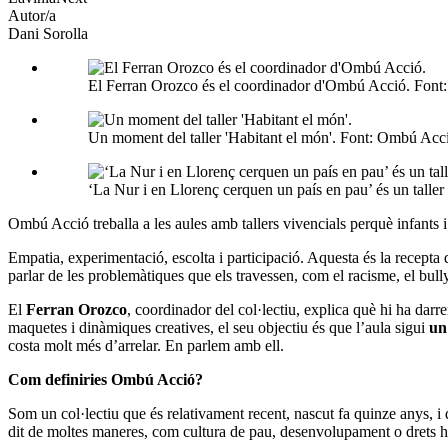
Autor/a
Dani Sorolla
El Ferran Orozco és el coordinador d'Ombú Acció. Font
Un moment del taller 'Habitant el món'. Font: Ombú Acc
‘La Nur i en Llorenç cerquen un país en pau’ és un taller
Ombú Acció treballa a les aules amb tallers vivencials perquè infants i 
Empatia, experimentació, escolta i participació. Aquesta és la recepta 
parlar de les problemàtiques que els travessen, com el racisme, el bullyi
El
Ferran Orozco
, coordinador del col·lectiu, explica què hi ha darr
maquetes i dinàmiques creatives, el seu objectiu és que l’aula sigui
un 
costa molt més d’arrelar. En parlem amb ell.
Com definiries Ombú Acció?
Som un col·lectiu que és relativament recent, nascut fa quinze anys, i 
dit de moltes maneres, com cultura de pau, desenvolupament o drets hu