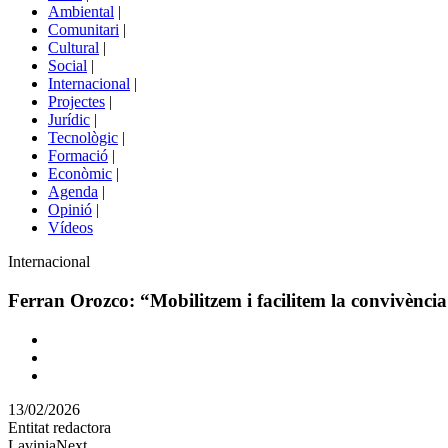
menú
Ambiental
|
de
Comunitari
|
portals
Cultural
|
Social
|
Internacional
|
Projectes
|
Jurídic
|
Tecnològic
|
Formació
|
Econòmic
|
Agenda
|
Opinió
|
Vídeos
Àmbit
Internacional
de
la
Ferran Orozco: “Mobilitzem i facilitem la convivència 
notícia
Comparteix
Compartir
en
13/02/2026
altres
Entitat redactora
xarxes
LaviniaNext
socials