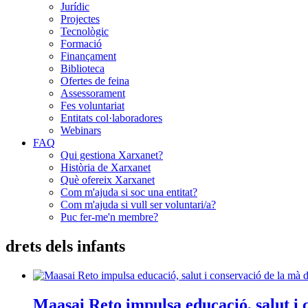
Jurídic
Projectes
Tecnològic
Formació
Finançament
Biblioteca
Ofertes de feina
Assessorament
Fes voluntariat
Entitats col·laboradores
Webinars
FAQ
Qui gestiona Xarxanet?
Història de Xarxanet
Què ofereix Xarxanet
Com m'ajuda si soc una entitat?
Com m'ajuda si vull ser voluntari/a?
Puc fer-me'n membre?
drets dels infants
Maasai Reto impulsa educació, salut i 