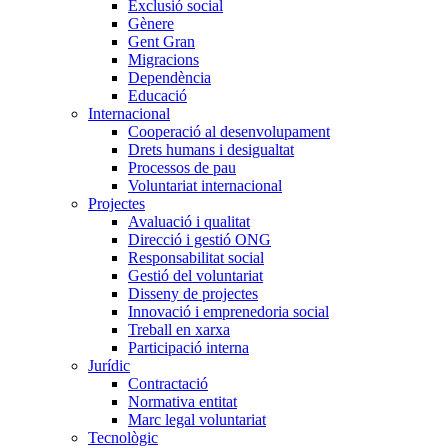
Exclusió social
Gènere
Gent Gran
Migracions
Dependència
Educació
Internacional
Cooperació al desenvolupament
Drets humans i desigualtat
Processos de pau
Voluntariat internacional
Projectes
Avaluació i qualitat
Direcció i gestió ONG
Responsabilitat social
Gestió del voluntariat
Disseny de projectes
Innovació i emprenedoria social
Treball en xarxa
Participació interna
Jurídic
Contractació
Normativa entitat
Marc legal voluntariat
Tecnològic