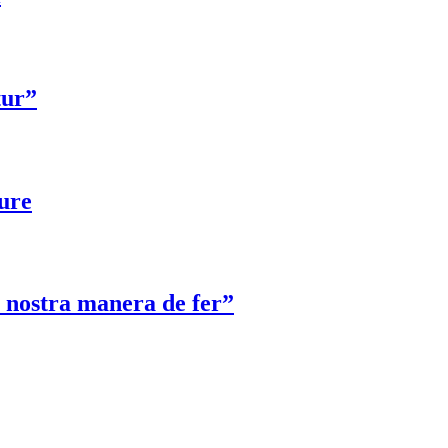
tur”
eure
a nostra manera de fer”