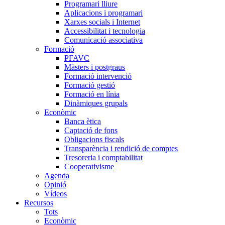
Programari lliure
Aplicacions i programari
Xarxes socials i Internet
Accessibilitat i tecnologia
Comunicació associativa
Formació
PFAVC
Màsters i postgraus
Formació intervenció
Formació gestió
Formació en línia
Dinàmiques grupals
Econòmic
Banca ètica
Captació de fons
Obligacions fiscals
Transparència i rendició de comptes
Tresoreria i comptabilitat
Cooperativisme
Agenda
Opinió
Vídeos
Recursos
Tots
Econòmic