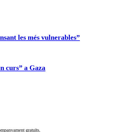
ensant les més vulnerables”
en curs” a Gaza
companyament gratuïts.