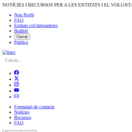
Vés
NOTÍCIES I RECURSOS PER A LES ENTITATS I EL VOLUNT
al
Non Profit
contingut
FAQ
Menú
Entitats col·laboradores
del
Butlletí
compte
Cercar
Publica
d'usuari
Cerca
Formulari de contacte
Notícies
Navegació
Recursos
principal
FAQ
de