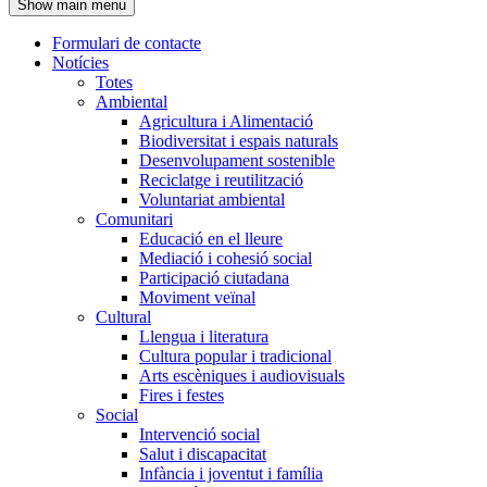
Show main menu
l'encapçalament
Formulari de contacte
Notícies
Navegació
Totes
principal
Ambiental
Agricultura i Alimentació
Biodiversitat i espais naturals
Desenvolupament sostenible
Reciclatge i reutilització
Voluntariat ambiental
Comunitari
Educació en el lleure
Mediació i cohesió social
Participació ciutadana
Moviment veïnal
Cultural
Llengua i literatura
Cultura popular i tradicional
Arts escèniques i audiovisuals
Fires i festes
Social
Intervenció social
Salut i discapacitat
Infància i joventut i família