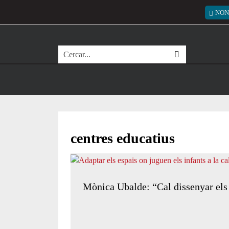
Vés al contingut
Menú
NON
Cerca
centres educatius
Mònica Ubalde: “Cal dissenyar els p