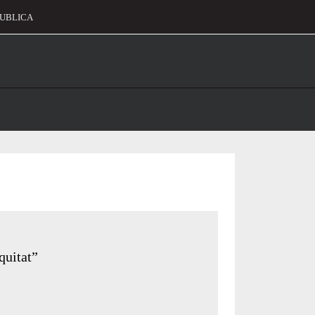
UBLICA
alament
quitat”