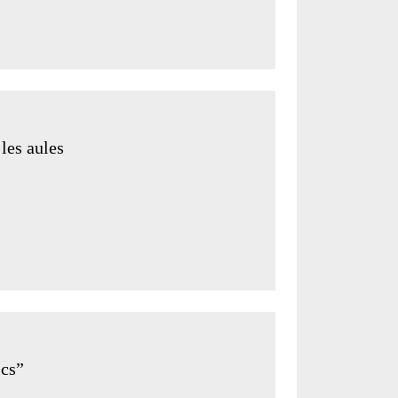
 les aules
ics”