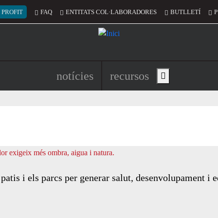
 del compte d'usuari
 PROFIT
FAQ
ENTITATS COL·LABORADORES
BUTLLETÍ
P
Navegació principal de l'encapç
notícies
recursos
Show main menu
atis i els parcs per generar salut, desenvolupament i e