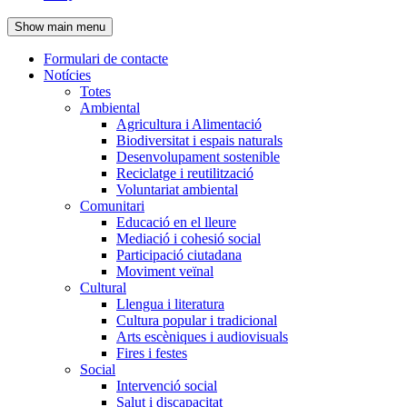
de
Show main menu
l'encapçalament
Formulari de contacte
Notícies
Navegació
Totes
principal
Ambiental
Agricultura i Alimentació
Biodiversitat i espais naturals
Desenvolupament sostenible
Reciclatge i reutilització
Voluntariat ambiental
Comunitari
Educació en el lleure
Mediació i cohesió social
Participació ciutadana
Moviment veïnal
Cultural
Llengua i literatura
Cultura popular i tradicional
Arts escèniques i audiovisuals
Fires i festes
Social
Intervenció social
Salut i discapacitat