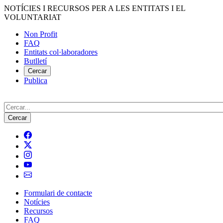
Vés
NOTÍCIES I RECURSOS PER A LES ENTITATS I EL
al
VOLUNTARIAT
contingut
Non Profit
FAQ
Menú
Entitats col·laboradores
del
Butlletí
compte
Cercar
Publica
d'usuari
Cerca
Formulari de contacte
Notícies
Navegació
Recursos
principal
FAQ