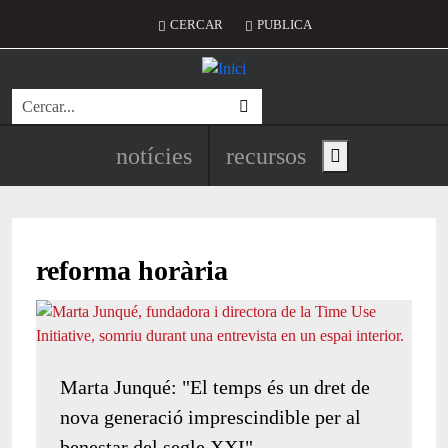
Vés al contingut
Menú del compte d'usuari
CERCAR
PUBLICA
Cerca
Navegació principal de l'encapç
notícies
recursos
Show main menu
reforma horària
Marta Junqué: "El temps és un dret de
nova generació imprescindible per al
benestar del segle XXI"