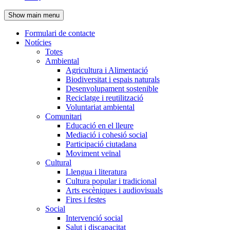
de
Show main menu
l'encapçalament
Formulari de contacte
Notícies
Navegació
Totes
principal
Ambiental
Agricultura i Alimentació
Biodiversitat i espais naturals
Desenvolupament sostenible
Reciclatge i reutilització
Voluntariat ambiental
Comunitari
Educació en el lleure
Mediació i cohesió social
Participació ciutadana
Moviment veïnal
Cultural
Llengua i literatura
Cultura popular i tradicional
Arts escèniques i audiovisuals
Fires i festes
Social
Intervenció social
Salut i discapacitat