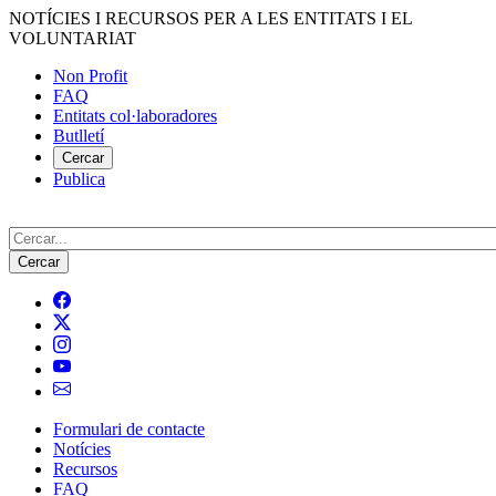
Vés
NOTÍCIES I RECURSOS PER A LES ENTITATS I EL
al
VOLUNTARIAT
contingut
Non Profit
FAQ
Menú
Entitats col·laboradores
del
Butlletí
compte
Cercar
Publica
d'usuari
Cerca
Formulari de contacte
Notícies
Navegació
Recursos
principal
FAQ