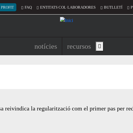
 del compte d'usuari
 PROFIT
FAQ
ENTITATS COL·LABORADORES
BUTLLETÍ
P
Navegació principal de l'encapç
notícies
recursos
Show main menu
 reivindica la regularització com el primer pas per red