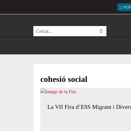
Vés al contingut
Menú
NON
Cerca
cohesió social
La VII Fira d’ESS Migrant i Diversa