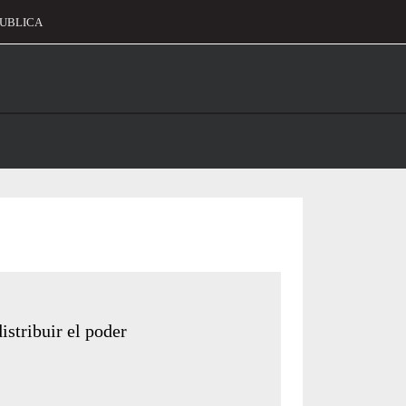
UBLICA
alament
istribuir el poder