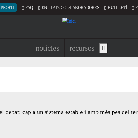
 del compte d'usuari
 PROFIT
FAQ
ENTITATS COL·LABORADORES
BUTLLETÍ
P
Navegació principal de l'encapç
notícies
recursos
Show main menu
el debat: cap a un sistema estable i amb més pes del ter