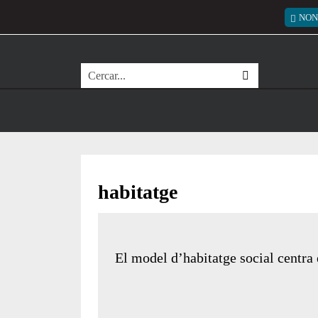
Vés al contingut
Menú
NON
Cerca
habitatge
El model d’habitatge social centra 