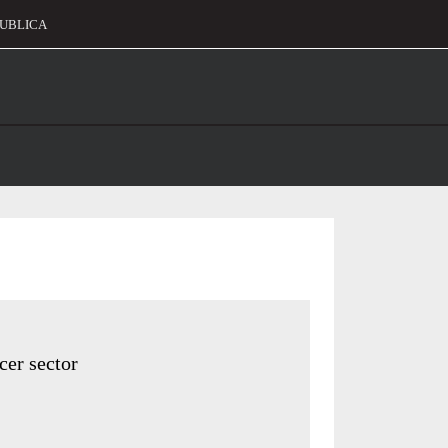
UBLICA
alament
cer sector