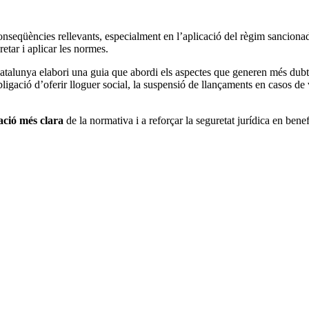
onseqüències rellevants, especialment en l’aplicació del règim sancionad
tar i aplicar les normes.
atalunya elabori una guia que abordi els aspectes que generen més dubte
obligació d’oferir lloguer social, la suspensió de llançaments en casos de 
ació més clara
de la normativa i a reforçar la seguretat jurídica en benef