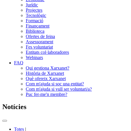
Jurídic
Projectes
Tecnològic
Formació
Finançament
Biblioteca
Ofertes de feina
Assessorament
Fes voluntariat
Entitats col·laboradores
Webinars
FAQ
Qui gestiona Xarxanet?
Història de Xarxanet
Què ofereix Xarxanet
Com m'ajuda si soc una entitat?
Com m'ajuda si vull ser voluntari/a?
Puc fer-me'n membre?
Notícies
Commutador
del
Totes
|