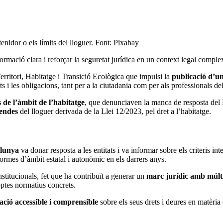
nidor o els límits del lloguer. Font: Pixabay
ormació clara i reforçar la seguretat jurídica en un context legal comple
ritori, Habitatge i Transició Ecològica que impulsi la
publicació d’un
ts i les obligacions, tant per a la ciutadania com per als professionals del
s de l’àmbit de l’habitatge
, que denunciaven la manca de resposta del 
rendes
del lloguer derivada de la Llei 12/2023, pel dret a l’habitatge.
alunya
va donar resposta a les entitats i va informar sobre els criteris inte
ormes d’àmbit estatal i autonòmic en els darrers anys.
titucionals, fet que ha contribuït a generar un
marc jurídic amb múlti
ptes normatius concrets.
ació accessible i comprensible
sobre els seus drets i deures en matèri