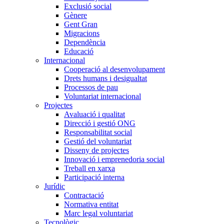
Exclusió social
Gènere
Gent Gran
Migracions
Dependència
Educació
Internacional
Cooperació al desenvolupament
Drets humans i desigualtat
Processos de pau
Voluntariat internacional
Projectes
Avaluació i qualitat
Direcció i gestió ONG
Responsabilitat social
Gestió del voluntariat
Disseny de projectes
Innovació i emprenedoria social
Treball en xarxa
Participació interna
Jurídic
Contractació
Normativa entitat
Marc legal voluntariat
Tecnològic