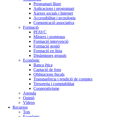
Programari lliure
Aplicacions i programari
Xarxes socials i Internet
Accessibilitat i tecnologia
Comunicació associativa
Formació
PFAVC
Màsters i postgraus
Formació intervenció
Formació gestió
Formació en línia
Dinàmiques grupals
Econòmic
Banca ètica
Captació de fons
Obligacions fiscals
Transparència i rendició de comptes
Tresoreria i comptabilitat
Cooperativisme
Agenda
Opinió
Vídeos
Recursos
Tots
Econòmic