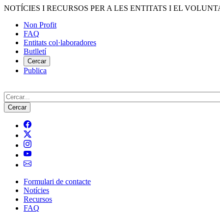
Vés
NOTÍCIES I RECURSOS PER A LES ENTITATS I EL VOLUNT
al
Non Profit
contingut
FAQ
Menú
Entitats col·laboradores
del
Butlletí
compte
Cercar
Publica
d'usuari
Cerca
Formulari de contacte
Notícies
Navegació
Recursos
principal
FAQ
de