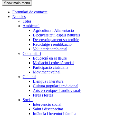
Show main menu
l'encapçalament
Formulari de contacte
Notícies
Navegació
Totes
principal
Ambiental
Agricultura i Alimentació
Biodiversitat i espais naturals
Desenvolupament sostenible
Reciclatge i reutilització
Voluntariat ambiental
Comunitari
Educació en el lleure
Mediació i cohesió social
Participació ciutadana
Moviment veïnal
Cultural
Llengua i literatura
Cultura popular i tradicional
Arts escèniques i audiovisuals
Fires i festes
Social
Intervenció social
Salut i discapacitat
Infància i joventut i família