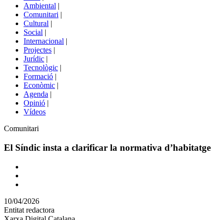
menú
Ambiental
|
de
Comunitari
|
portals
Cultural
|
Social
|
Internacional
|
Projectes
|
Jurídic
|
Tecnològic
|
Formació
|
Econòmic
|
Agenda
|
Opinió
|
Vídeos
Àmbit
Comunitari
de
la
El Síndic insta a clarificar la normativa d’habitatge
notícia
Comparteix
Compartir
en
10/04/2026
altres
Entitat redactora
xarxes
Xarxa Digital Catalana
socials