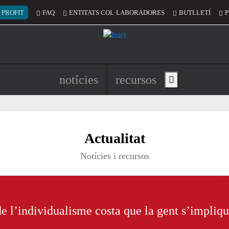
 del compte d'usuari
 PROFIT
FAQ
ENTITATS COL·LABORADORES
BUTLLETÍ
P
Navegació principal de l'encapç
notícies
recursos
Show main menu
untariat de Catalunya per un món mill
Actualitat
Notícies i recursos
de l’individualisme costa que la gent s’impliq