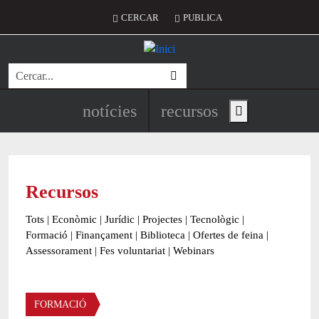
Vés al contingut
Menú del compte d'usuari
CERCAR
PUBLICA
Cerca
Navegació principal de l'encapç
notícies
recursos
Show main menu
Recursos
Tots
|
Econòmic
|
Jurídic
|
Projectes
|
Tecnològic
|
Formació
|
Finançament
|
Biblioteca
|
Ofertes de feina
|
Assessorament
|
Fes voluntariat
|
Webinars
Àmbit
FORMACIÓ