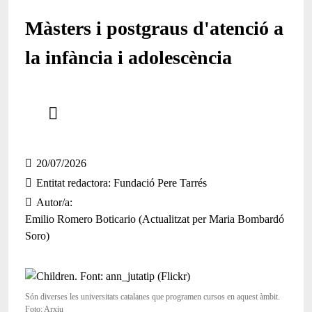
Màsters i postgraus d'atenció a
la infància i adolescència
Comparteix
Compartir en altres xarxes socials
20/07/2026
Entitat redactora
Fundació Pere Tarrés
Autor/a
Emilio Romero Boticario (Actualitzat per Maria Bombardó
Soro)
Són diverses les universitats catalanes que programen cursos en aquest àmbit.
Foto: Arxiu