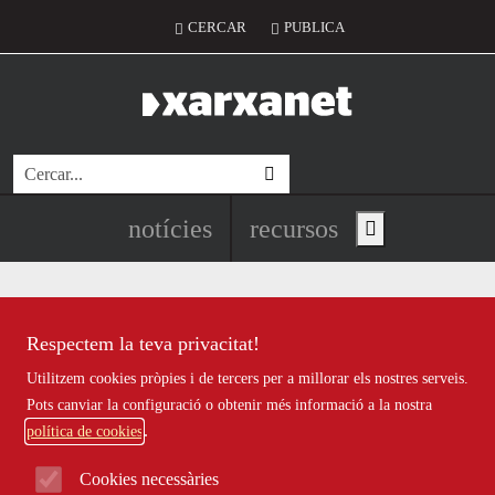
Vés al contingut
Menú del compte d'usuari
CERCAR
PUBLICA
Cerca
Navegació principal de l'encapç
notícies
recursos
Show main menu
Respectem la teva privacitat!
Recursos
Utilitzem cookies pròpies i de tercers per a millorar els nostres serveis.
Tots
|
Econòmic
|
Jurídic
|
Projectes
|
Tecnològic
|
Pots canviar la configuració o obtenir més informació a la nostra
Formació
|
Finançament
|
Biblioteca
|
Ofertes de feina
|
política de cookies
Assessorament
|
Fes voluntariat
|
Webinars
Cookies necessàries