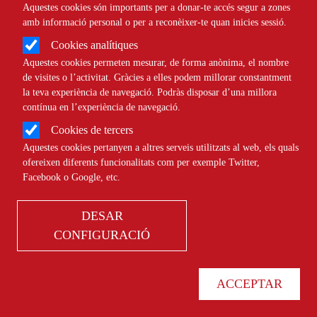
Aquestes cookies són importants per a donar-te accés segur a zones
Àmbit
FORMACIÓ
amb informació personal o per a reconèixer-te quan inicies sessió.
Cookies analítiques
Formacions per a la gestió de
Aquestes cookies permeten mesurar, de forma anònima, el nombre
de visites o l’activitat. Gràcies a elles podem millorar constantment
projectes i entitats
la teva experiència de navegació. Podràs disposar d’una millora
contínua en l’experiència de navegació.
Cookies de tercers
Comparteix
Aquestes cookies pertanyen a altres serveis utilitzats al web, els quals
ofereixen diferents funcionalitats com per exemple Twitter,
Facebook o Google, etc.
Compartir en altres xarxes socials
F
X
a
17/07/2026
DESAR
Entitat redactora
Fundació Pere Tarrés
c
CONFIGURACIÓ
Autor/a
e
Emilio Romero (Actualitzat per Maria Bombardó Soro)
b
ACCEPTAR
o