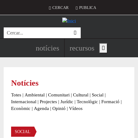
Vés al contingut
Menú del compte d'usuari
CERCAR
PUBLICA
Cerca
Navegació principal de l'encapç
notícies
recursos
Show main menu
Notícies
Totes
|
Ambiental
|
Comunitari
|
Cultural
|
Social
|
Internacional
|
Projectes
|
Jurídic
|
Tecnològic
|
Formació
|
Econòmic
|
Agenda
|
Opinió
|
Vídeos
Àmbit de la notícia
SOCIAL