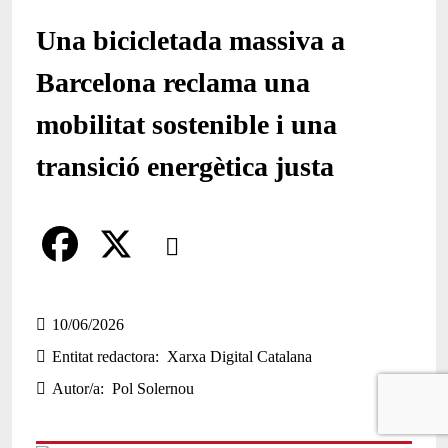
Una bicicletada massiva a
Barcelona reclama una
mobilitat sostenible i una
transició energètica justa
Comparteix
Compartir en altres xarxes socials
F
X
a
10/06/2026
Entitat redactora
Xarxa Digital Catalana
c
Autor/a
Pol Solernou
e
b