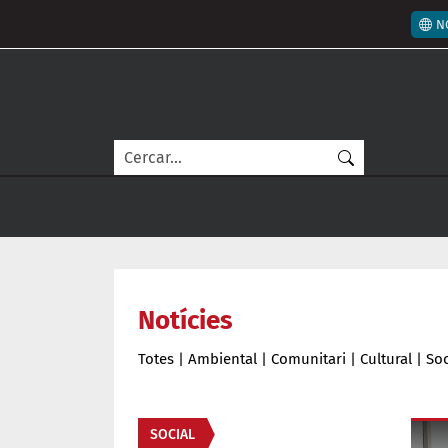
Vés al contingut
Men
N
Cerca
Notícies
Totes
|
Ambiental
|
Comunitari
|
Cultural
|
Soc
Àmbit de la notícia
SOCIAL