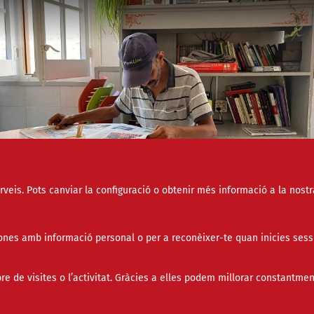
erveis. Pots canviar la configuració o obtenir més informació a la nostr
atge del centre obert d'Arrels Sant Ignasi que aquest estiu no tancarà al migdia. 
 Sant Ignasi
socials
nes amb informació personal o per a reconèixer-te quan inicies sess
titat fa una crida per aconseguir recaptar deu mil euros
de visites o l’activitat. Gràcies a elles podem millorar constantmen
 poder obrir l'espai tot l'estiu a les hores de més calor.