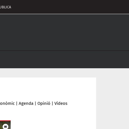
UBLICA
pçalament
nu
conòmic
|
Agenda
|
Opinió
|
Vídeos