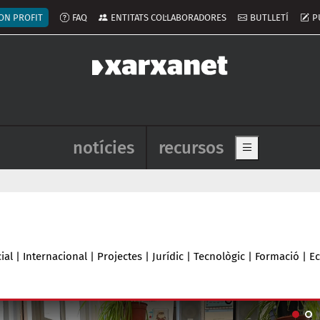
ú del compte d'usuari
ON PROFIT
FAQ
ENTITATS COL·LABORADORES
BUTLLETÍ
P
Navegació principal de l'enca
notícies
recursos
Show main me
ial
|
Internacional
|
Projectes
|
Jurídic
|
Tecnològic
|
Formació
|
E