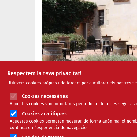
Respectem la teva privacitat!
Utilitzem cookies pròpies i de tercers per a millorar els nostres s
Cookies necessàries
Aquestes cookies són importants per a donar-te accés segur a zo
Cookies analítiques
Aquestes cookies permeten mesurar, de forma anònima, el nombre 
contínua en l’experiència de navegació.