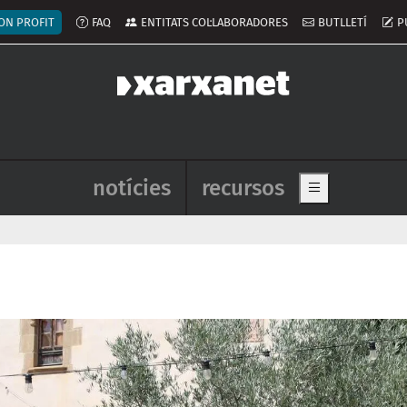
ú del compte d'usuari
ON PROFIT
FAQ
ENTITATS COL·LABORADORES
BUTLLETÍ
P
Navegació principal de l'enca
notícies
recursos
Show main me