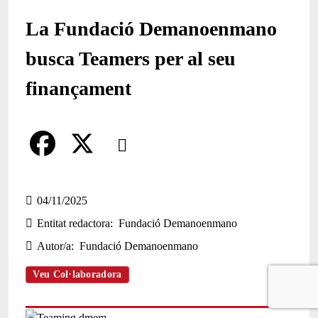
La Fundació Demanoenmano
busca Teamers per al seu
finançament
Comparteix
Compartir en altres xarxes socials
F
X
a
04/11/2025
Entitat redactora
Fundació Demanoenmano
c
Autor/a
Fundació Demanoenmano
e
b
Veu Col·laboradora
o