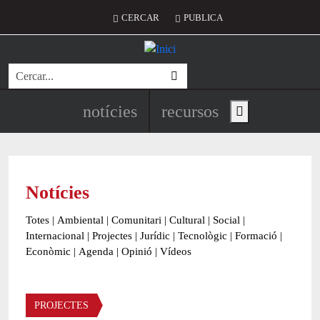
Vés al contingut
Menú del compte d'usuari
CERCAR
PUBLICA
Cerca
Navegació principal de l'encapç
notícies
recursos
Show main menu
Notícies
Totes
|
Ambiental
|
Comunitari
|
Cultural
|
Social
|
Internacional
|
Projectes
|
Jurídic
|
Tecnològic
|
Formació
|
Econòmic
|
Agenda
|
Opinió
|
Vídeos
Àmbit de la notícia
PROJECTES