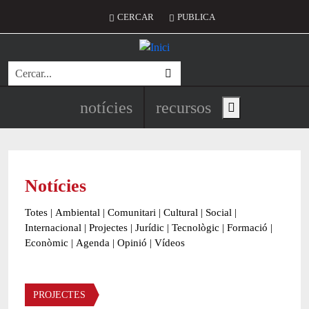
Vés al contingut
Menú del compte d'usuari
CERCAR
PUBLICA
Cerca
Navegació principal de l'encapç
notícies
recursos
Show main menu
Notícies
Totes
|
Ambiental
|
Comunitari
|
Cultural
|
Social
|
Internacional
|
Projectes
|
Jurídic
|
Tecnològic
|
Formació
|
Econòmic
|
Agenda
|
Opinió
|
Vídeos
Àmbit de la notícia
PROJECTES