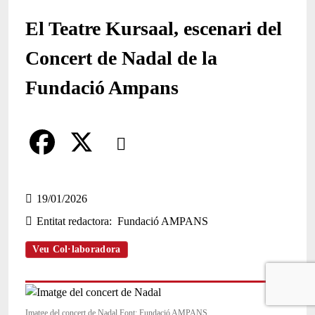
El Teatre Kursaal, escenari del
Concert de Nadal de la
Fundació Ampans
Comparteix
Compartir en altres xarxes socials
F
X
a
19/01/2026
Entitat redactora
Fundació AMPANS
c
e
Veu Col·laboradora
b
o
Imatge del concert de Nadal Font: Fundació AMPANS