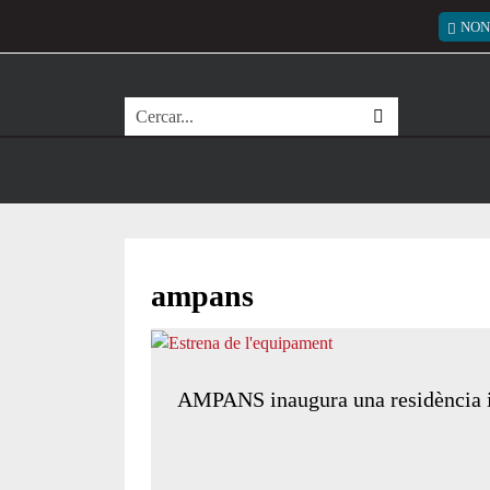
Vés al contingut
Menú
NON
Cerca
ampans
AMPANS inaugura una residència i c