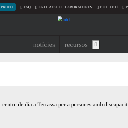
 del compte d'usuari
 PROFIT
FAQ
ENTITATS COL·LABORADORES
BUTLLETÍ
P
Navegació principal de l'encapç
notícies
recursos
Show main menu
entre de dia a Terrassa per a persones amb discapacita