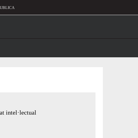
UBLICA
alament
t intel·lectual