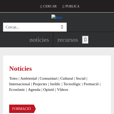
Vés al contingut
Menú del compte d'usuari
CERCAR
PUBLICA
Cerca
Navegació principal de l'encapç
notícies
recursos
Show main menu
Notícies
Totes
|
Ambiental
|
Comunitari
|
Cultural
|
Social
|
Internacional
|
Projectes
|
Jurídic
|
Tecnològic
|
Formació
|
Econòmic
|
Agenda
|
Opinió
|
Vídeos
Àmbit de la notícia
FORMACIÓ