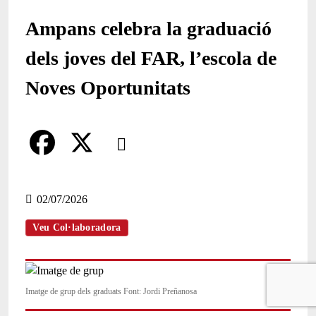
Ampans celebra la graduació
dels joves del FAR, l’escola de
Noves Oportunitats
Comparteix
Compartir en altres xarxes socials
F
X
a
02/07/2026
c
Veu Col·laboradora
e
b
Imatge de grup dels graduats Font: Jordi Preñanosa
o