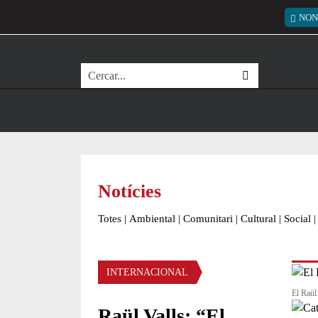
Vés al contingut
Menú
NON
Cerca
Notícies
Totes
|
Ambiental
|
Comunitari
|
Cultural
|
Social
|
Àmbit de la notícia
INTERNACIONAL
El Raül
Raül Valls: “El