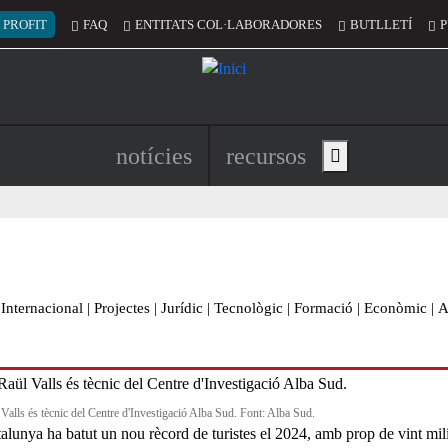
 del compte d'usuari
 PROFIT
FAQ
ENTITATS COL·LABORADORES
BUTLLETÍ
P
Navegació principal de l'encapç
notícies
recursos
Show main menu
Internacional
|
Projectes
|
Jurídic
|
Tecnològic
|
Formació
|
Econòmic
|
A
 Valls és tècnic del Centre d'Investigació Alba Sud. Font: Alba Sud.