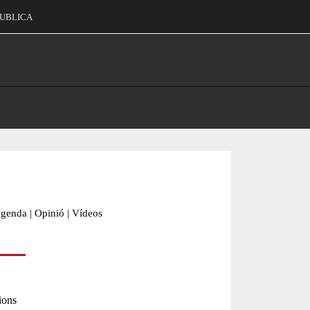
UBLICA
alament
genda
|
Opinió
|
Vídeos