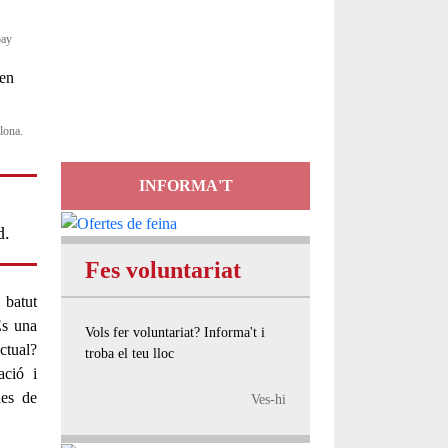
Servei
bay
d'Assessorament
gratuït per a entitats
lona.
INFORMA'T
d.
Fes voluntariat
 batut
És una
Vols fer voluntariat? Informa't i
ctual
?
troba el teu lloc
ació i
es de
Ves-hi