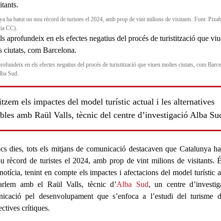
ya ha batut un nou rècord de turistes el 2024, amb prop de vint milions de visitants. Font: Pixa
cia CC).
rofundeix en els efectes negatius del procés de turistització que viuen moltes ciutats, com Barce
lba Sud.
tzem els impactes del model turístic actual i les alternatives
bles amb Raül Valls, tècnic del centre d’investigació Alba Su
ls
cs dies, tots els mitjans de comunicació destacaven que
Catalunya
ha
u rècord de turistes
el 2024, amb prop de
vint milions de visitants
. 
notícia, tenint en compte els
impactes i afectacions
del
model turístic a
arlem amb el
Raül Valls
, tècnic d’
Alba Sud
, un centre d’investig
icació pel desenvolupament que s’enfoca a l’
estudi del turisme
d
ectives crítiques.