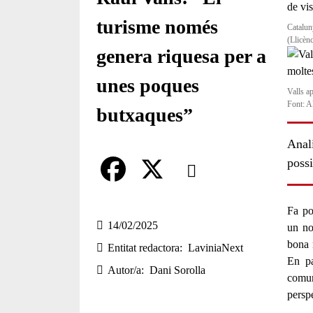
turisme només
Catalun
(Llicèn
genera riquesa per a
unes poques
Valls ap
Font: A
butxaques”
Anali
Comparteix
possi
Compartir en altres xarxes socia
F
X
Fa po
a
14/02/2025
un
no
bona 
Entitat redactora
LaviniaNext
c
En p
Autor/a
Dani Sorolla
e
comun
persp
b