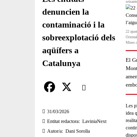
seixant
denuncien la
contaminació i la
22 ajun
sobreexplotació dels
Orienta
Mines d
aqüífers a
El G
Catalunya
Monts
amena
Comparteix
embo
Compartir en altres xarxes socia
F
X
Les
p
a
31/03/2026
idea 
realit
Entitat redactora
LaviniaNext
c
conti
Autor/a
Dani Sorolla
e
dispo