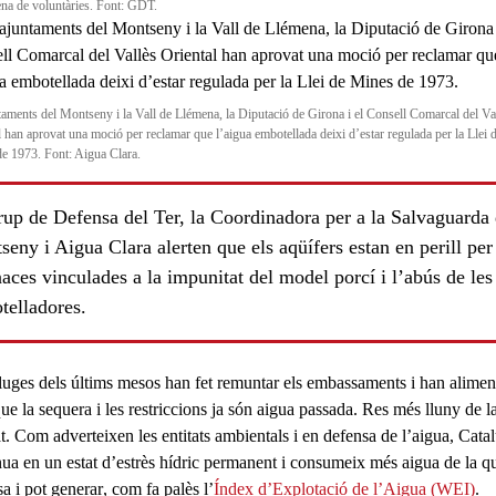
ena de voluntàries. Font: GDT.
taments del Montseny i la Vall de Llémena, la Diputació de Girona i el Consell Comarcal del Va
l han aprovat una moció per reclamar que l’aigua embotellada deixi d’estar regulada per la Llei 
e 1973. Font: Aigua Clara.
rup de Defensa del Ter, la Coordinadora per a la Salvaguarda 
eny i Aigua Clara alerten que els aqüífers estan en perill per
ces vinculades a la impunitat del model porcí i l’abús de les
telladores.
ls
luges
dels últims mesos han fet remuntar els
embassaments
i han aliment
que la
sequera
i les restriccions ja són aigua passada. Res més lluny de l
at. Com adverteixen les entitats ambientals i en defensa de l’aigua, Cata
nua en un estat d’
estrès hídric permanent
i
consumeix més aigua de la q
sa i pot generar
, com fa palès l’
Índex d’Explotació de l’Aigua (WEI)
.