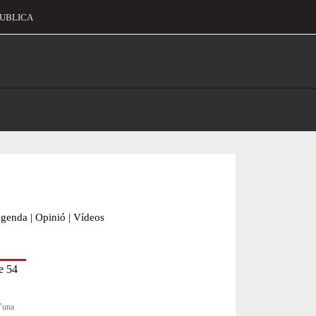
UBLICA
alament
genda
|
Opinió
|
Vídeos
d’una