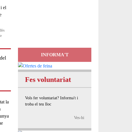
Servei
d'Assessorament
gratuït per a entitats
llès
de
INFORMA'T
del
Fes voluntariat
Vols fer voluntariat? Informa't i
at la
troba el teu lloc
a
lunya
Ves-hi
ue