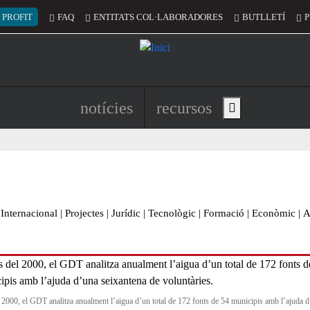
 del compte d'usuari
 PROFIT
FAQ
ENTITATS COL·LABORADORES
BUTLLETÍ
P
Navegació principal de l'encapç
notícies
recursos
Show main menu
Internacional
|
Projectes
|
Jurídic
|
Tecnològic
|
Formació
|
Econòmic
|
A
 2000, el GDT analitza anualment l’aigua d’un total de 172 fonts de 54 municipis amb l’ajuda 