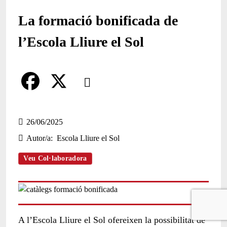
La formació bonificada de
l’Escola Lliure el Sol
Comparteix
Compartir en altres xarxes socials
F
X
a
26/06/2025
Autor/a
Escola Lliure el Sol
c
e
Veu Col·laboradora
b
o
o
A l’Escola Lliure el Sol ofereixen la possibilitat de