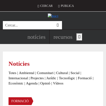
Vés al contingut
Menú del compte d'usuari
CERCAR
PUBLICA
Cerca
Navegació principal de l'encapç
notícies
recursos
Show main menu
Notícies
Totes
|
Ambiental
|
Comunitari
|
Cultural
|
Social
|
Internacional
|
Projectes
|
Jurídic
|
Tecnològic
|
Formació
|
Econòmic
|
Agenda
|
Opinió
|
Vídeos
Àmbit de la notícia
FORMACIÓ