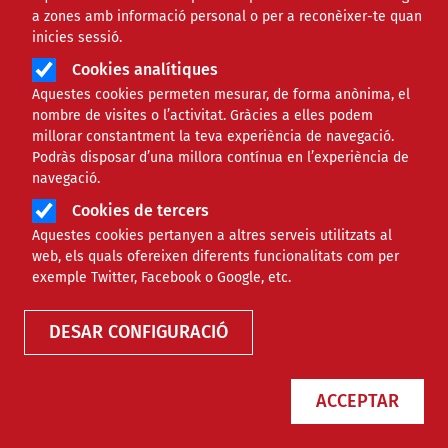
a zones amb informació personal o per a reconèixer-te quan
inicies sessió.
Cookies analítiques
Aquestes cookies permeten mesurar, de forma anònima, el
nombre de visites o l’activitat. Gràcies a elles podem
millorar constantment la teva experiència de navegació.
Podràs disposar d’una millora contínua en l’experiència de
Laura Arnal: ”Les arts escèniques
navegació.
haurien de tenir molta més
Cookies de tercers
presència dins del sistema
Aquestes cookies pertanyen a altres serveis utilitzats al
educatiu”
web, els quals ofereixen diferents funcionalitats com per
exemple Twitter, Facebook o Google, etc.
NOTÍCIES
CULTURAL
DESAR CONFIGURACIÓ
ACCEPTAR