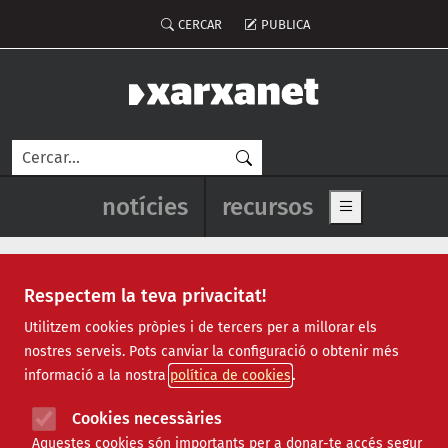
Vés al contingut
Menú del compte d'usuari
CERCAR
PUBLICA
Cerca
Navegació principal de l'enca
notícies
recursos
Show main me
Respectem la teva privacitat!
participació
Utilitzem cookies pròpies i de tercers per a millorar els
nostres serveis. Pots canviar la configuració o obtenir més
informació a la nostra
política de cookies
Cookies necessàries
Aquestes cookies són importants per a donar-te accés segur